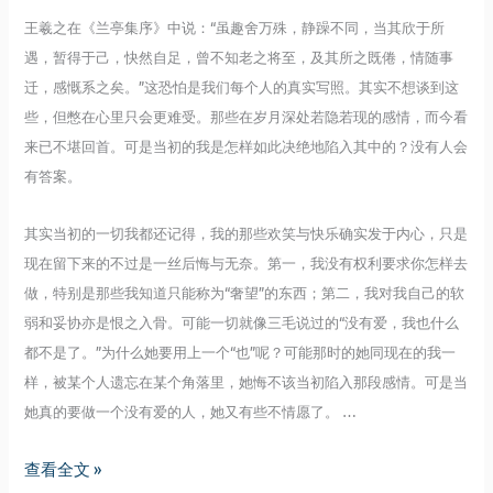
王羲之在《兰亭集序》中说：“虽趣舍万殊，静躁不同，当其欣于所
遇，暂得于己，快然自足，曾不知老之将至，及其所之既倦，情随事
迁，感慨系之矣。”这恐怕是我们每个人的真实写照。其实不想谈到这
些，但憋在心里只会更难受。那些在岁月深处若隐若现的感情，而今看
来已不堪回首。可是当初的我是怎样如此决绝地陷入其中的？没有人会
有答案。
其实当初的一切我都还记得，我的那些欢笑与快乐确实发于内心，只是
现在留下来的不过是一丝后悔与无奈。第一，我没有权利要求你怎样去
做，特别是那些我知道只能称为“奢望”的东西；第二，我对我自己的软
弱和妥协亦是恨之入骨。可能一切就像三毛说过的“没有爱，我也什么
都不是了。”为什么她要用上一个“也”呢？可能那时的她同现在的我一
样，被某个人遗忘在某个角落里，她悔不该当初陷入那段感情。可是当
她真的要做一个没有爱的人，她又有些不情愿了。 …
相
查看全文 »