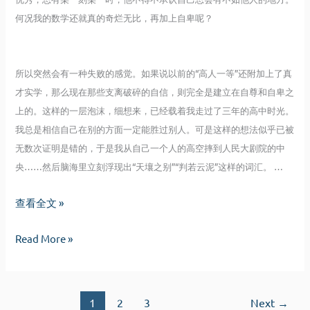
何况我的数学还就真的奇烂无比，再加上自卑呢？
所以突然会有一种失败的感觉。如果说以前的“高人一等”还附加上了真
才实学，那么现在那些支离破碎的自信，则完全是建立在自尊和自卑之
上的。这样的一层泡沫，细想来，已经载着我走过了三年的高中时光。
我总是相信自己在别的方面一定能胜过别人。可是这样的想法似乎已被
无数次证明是错的，于是我从自己一个人的高空摔到人民大剧院的中
央……然后脑海里立刻浮现出“天壤之别”“判若云泥”这样的词汇。 …
未
查看全文 »
来
未
Read More »
的
来
事
的
情
事
1
2
3
Next
→