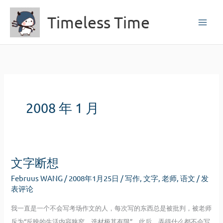
跳
Timeless Time
至
内
容
2008 年 1 月
文字断想
Februus WANG
/
2008年1月25日
/
写作
,
文字
,
老师
,
语文
/
发
表评论
我一直是一个不会写考场作文的人，每次写的东西总是被批判，被老师
斥为“反映的生活内容狭窄，选材极其有限”，此后，弄得什么都不会写