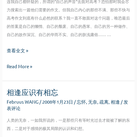
连我自己都怀疑的，所谓的“自己的声音”去面对高考？恐怕那时我会尽
力搜索出一篇他们需要的作文。但我自己内心的那些不满、那些不快与
高考作文到底有什么必然的联系？我一直不敢面对这个问题，唯恐最后
的答案是自己的懒惰、自己的颓废、自己的愚笨、自己的另一种做作、
自己的故作深沉、自己的华而不实、自己的肤浅庸俗…… …
文
查看全文 »
字
文
Read More »
断
字
想
断
相逢应识有相忘
想
Februus WANG
/
2008年1月23日
/
忘怀
,
无奈
,
疏离
,
相逢
/
发
表评论
人类的无奈，一如我所说的，一是那些只有等时光过去才能被了解的东
西，二是对于感情的极其局限的认识和幻想。