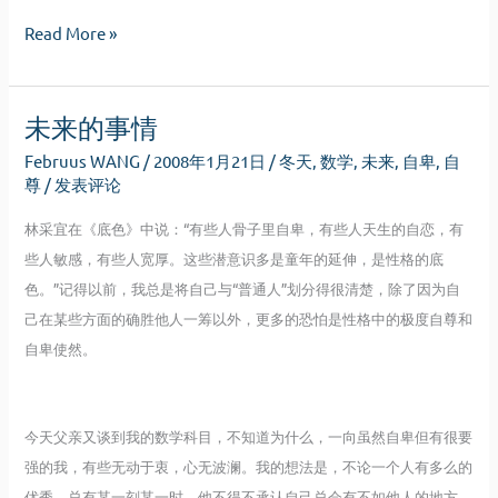
逢
相
Read More »
应
逢
识
应
有
未来的事情
识
相
有
忘
Februus WANG
/
2008年1月21日
/
冬天
,
数学
,
未来
,
自卑
,
自
相
尊
/
发表评论
忘
林采宜在《底色》中说：“有些人骨子里自卑，有些人天生的自恋，有
些人敏感，有些人宽厚。这些潜意识多是童年的延伸，是性格的底
色。”记得以前，我总是将自己与“普通人”划分得很清楚，除了因为自
己在某些方面的确胜他人一筹以外，更多的恐怕是性格中的极度自尊和
自卑使然。
今天父亲又谈到我的数学科目，不知道为什么，一向虽然自卑但有很要
强的我，有些无动于衷，心无波澜。我的想法是，不论一个人有多么的
优秀，总有某一刻某一时，他不得不承认自己总会有不如他人的地方。