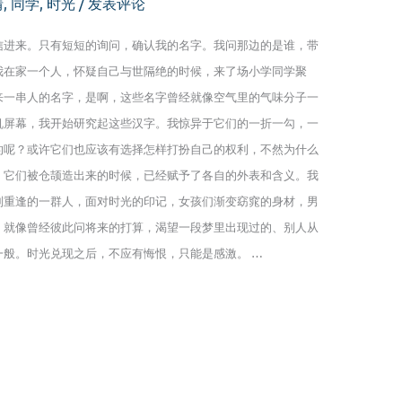
情
,
同学
,
时光
/
发表评论
信进来。只有短短的询问，确认我的名字。我问那边的是谁，带
我在家一个人，怀疑自己与世隔绝的时候，来了场小学同学聚
来一串人的名字，是啊，这些名字曾经就像空气里的气味分子一
机屏幕，我开始研究起这些汉字。我惊异于它们的一折一勾，一
的呢？或许它们也应该有选择怎样打扮自己的权利，不然为什么
，它们被仓颉造出来的时候，已经赋予了各自的外表和含义。我
别重逢的一群人，面对时光的印记，女孩们渐变窈窕的身材，男
。就像曾经彼此问将来的打算，渴望一段梦里出现过的、别人从
般。时光兑现之后，不应有悔恨，只能是感激。 …