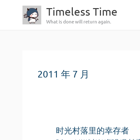
跳
Timeless Time
至
What is done will return again.
内
容
2011 年 7 月
时光村落里的幸存者