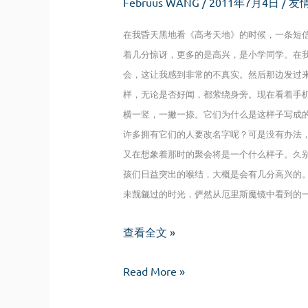
Februus WANG
/
2011年7月4日
/
友
在我昏天黑地看《高考天地》的时候，一条短
着几分惊讶，更多的是高兴，是小学同学。在
会，这让我感到非常的不真实。然后那边发过
样，无论是否好闻，都萦绕身旁。现在看着手
横一竖，一撇一捺。它们为什么是这样子写成
许多拥有它们的人要改名字呢？可是没有办法
又在想象着那时的聚会将是一个什么样子。久
孩们日益突出的喉结，大概是会有几分高兴的
未觊觎过的时光，俨然从厄里斯魔镜中看到的一
时
查看全文 »
光
时
村
Read More »
光
落