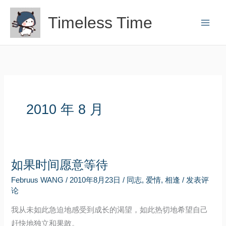
跳
Timeless Time
至
内
容
2010 年 8 月
如果时间愿意等待
Februus WANG
/
2010年8月23日
/
同志
,
爱情
,
相逢
/
发表评
论
我从未如此急迫地感受到成长的渴望，如此热切地希望自己
赶快地独立和果敢。