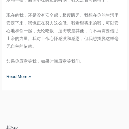
乐和幸福；而你不在身边的时候，我又是否习惯得了；
现在的我，还是没有安全感，极度匮乏。我想在你的生活里
安定下来，我也正在努力这么做。我希望将来的我，可以安
心地和你一起，无论吃饭，逛街或是其他，而不再需要借助
上帝的力量。我对上帝心怀感激和感恩，但我想摆脱这样毫
无自主的依赖。
如果你愿意等我，如果时间愿意等我们。
如
Read More »
果
时
间
愿
意
等
搜索