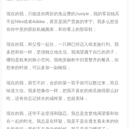
现在的我，只能送你两折的免运费的Justyle，我的零花钱买
不起Nike或者Adidas，甚至是国产贵族的李宁。我多么想送
你你中意的那款机械腕表，和你看上的那双鞋；
现在的我，和父母一起住，一只脚已经迈入啃老族行列。我
多想和你一样，坚强独立地生活。我渴望属于自己的房子，
哪怕是租来的狭小空间。我艳羡橱柜中归置整齐的餐具，你
想来的时候，可以多加一副碗筷；
现在的我，厨艺不好，会炒的菜一双手就可以数过来，而且
味道欠佳。我多想像你一样，把我不喜欢的南瓜烧得那么好
吃，还有你忘记焯水的咸榨菜，也挺美味；
现在的我，还学不会坚强和隐忍。我总是贪婪地渴望着和你
在一起的时光。我总是在怀疑，我是不是在透支着未来的快