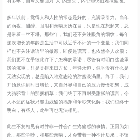
有多年，而今又要面对“人”的走失，内心却仍旧难掩波澜。
多年以前，觉得人和人性的常态是好的，充满吸引力。当年
的雨夜、酣醉、眼泪和亲吻历历在目，只是现在想起来，总
是带着一丝不堪。那些年，我们还不关注眼角的细纹，每年
递次增长的年龄是生活中可以近乎不计的一个变量；我们同
样也不关注话语里的微颤，即便是谎言，也依然令人欢颜；
我们更不在乎彼此许下了怎样的承诺，尽管有时明白这些承
诺的沉重，只是觉得来日方长，年轻永恒，似乎没有什么是
无法实现的，总是陷入唯意志论的甜蜜漩涡里。终于，我们
开始意识到时日增长，来自外界和自己的压力慢慢积聚，成
为骆驼背上的那捆稻草；我们终于不再耐受甜腻的谎言，令
人不适的症状只能由残酷的揭穿和争吵来化解；我们也终于
明白，有些人，此生再也无法相见。
此生不复相见有时并非一件会产生疼痛感的事情。正因为如
此，那些争吵，和那些亲吻，才会带着一种不计后果，不留