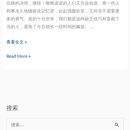
后路的决绝，痛快！唯唯诺诺的人们又岂会知道，将一些人
和事永久地镶嵌在记忆里，比起强颜欢笑，又何尝不需要更
多的勇气。真的十分庆幸，我们都是这样缺乏技巧和直截了
当的人，避免了今后很长一段时间的尴尬。 …
请
查看全文 »
你
请
Read More »
告
你
诉
告
我
诉
为
我
何
为
悲
何
伤
搜索
悲
伤
搜