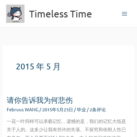
跳
Timeless Time
至
内
容
2015 年 5 月
请你告诉我为何悲伤
Februus WANG
/
2015年5月23日
/
毕业
/
2条评论
一花一叶同样可以承载记忆，遗憾的是，我们的记忆大抵是
关于人的。这多少让我有些许的失落。不探究和依附人性已