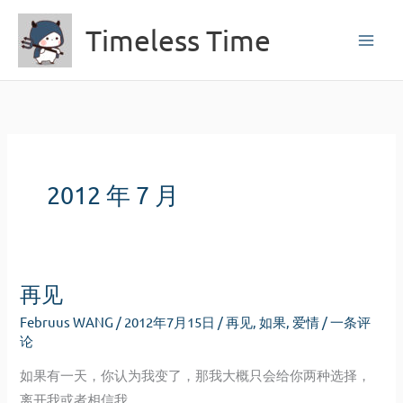
跳
Timeless Time
至
内
容
2012 年 7 月
再见
Februus WANG
/
2012年7月15日
/
再见
,
如果
,
爱情
/
一条评
论
如果有一天，你认为我变了，那我大概只会给你两种选择，
离开我或者相信我。