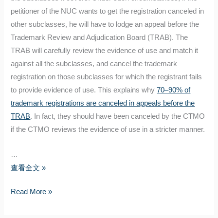
petitioner of the NUC wants to get the registration canceled in
other subclasses, he will have to lodge an appeal before the
Trademark Review and Adjudication Board (TRAB). The
TRAB will carefully review the evidence of use and match it
against all the subclasses, and cancel the trademark
registration on those subclasses for which the registrant fails
to provide evidence of use. This explains why
70–90% of
trademark registrations are canceled in appeals before the
TRAB
. In fact, they should have been canceled by the CTMO
if the CTMO reviews the evidence of use in a stricter manner.
…
CTMO
查看全文 »
Refines
CTMO
Read More »
Examination
Refines
of
Examination