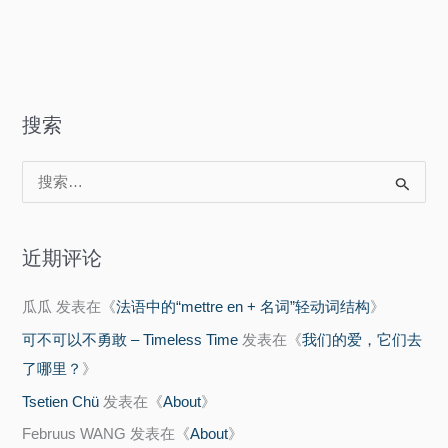
Non-
of
use
Non-
Cancellation
use
Actions
Cancellation
搜索
Actions
搜
索
：
近期评论
瓜瓜
发表在《
法语中的“mettre en + 名词”轻动词结构
》
可不可以不勇敢 – Timeless Time
发表在《
我们的爱，它们去
了哪里？
》
Tsetien Chü
发表在《
About
》
Februus WANG
发表在《
About
》