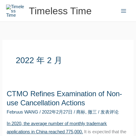
跳
Timeless Time
至
内
容
2022 年 2 月
CTMO Refines Examination of Non-
use Cancellation Actions
Februus WANG
/
2022年2月27日
/
商标
,
撤三
/
发表评论
In 2020, the average number of monthly trademark
applications in China reached 775,000.
It is expected that the