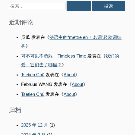
翻
的
搜
译
翻
逻
索
译
辑
近期评论
逻
：
辑
瓜瓜
发表在《
法语中的“mettre en + 名词”轻动词结
构
》
可不可以不勇敢 – Timeless Time
发表在《
我们的
爱，它们去了哪里？
》
Tsetien Chü
发表在《
About
》
Februus WANG
发表在《
About
》
Tsetien Chü
发表在《
About
》
归档
2025 年 12 月
(1)
2024 年 2 月
(1)