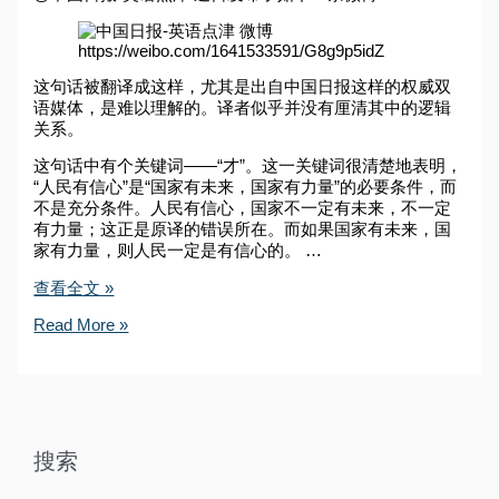
https://weibo.com/1641533591/G8g9p5idZ
这句话被翻译成这样，尤其是出自中国日报这样的权威双
语媒体，是难以理解的。译者似乎并没有厘清其中的逻辑
关系。
这句话中有个关键词——“才”。这一关键词很清楚地表明，
“人民有信心”是“国家有未来，国家有力量”的必要条件，而
不是充分条件。人民有信心，国家不一定有未来，不一定
有力量；这正是原译的错误所在。而如果国家有未来，国
家有力量，则人民一定是有信心的。 …
充
查看全文 »
分
充
Read More »
条
分
件
条
和
件
必
和
要
必
条
要
件
搜索
条
的
件