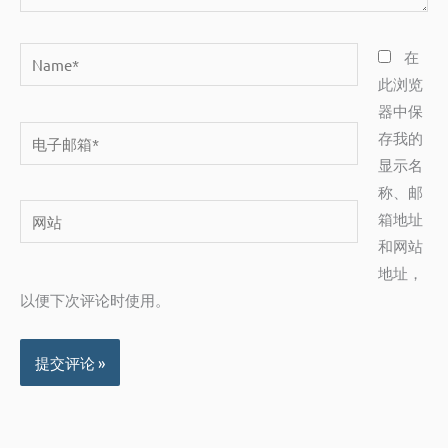
Name*
在
此浏览
器中保
电
存我的
子
显示名
邮
称、邮
网
箱
箱地址
站
*
和网站
地址，
以便下次评论时使用。