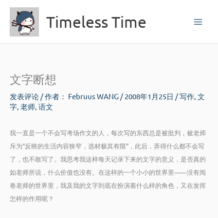
跳
Timeless Time
至
内
容
文字断想
发表评论
/ 作者：
Februus WANG
/
2008年1月25日
/
写作
,
文
字
,
老师
,
语文
我一直是一个不会写考场作文的人，每次写的东西总是被批判，被老师
斥为“反映的生活内容狭窄，选材极其有限”，此后，弄得什么都不会写
了，也不敢写了。我思考我这样每天记录下来的文字的意义，是否真的
如老师所说，什么价值也没有。在这样的一个小小的世界里——没有阅
卷老师的世界里，我及我的文字到底在扮演着什么样的角色，又在发挥
怎样的作用呢？