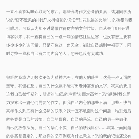
一直不喜欢写哗众取宠的东西。那些高考作文必备的要素，诸如同学所
说的“密不透风的排比”“火树银花的词汇”“如花似锦的比喻”，的确很能吸
引眼球。可我认为那不过是做作得厉害的文字垃圾。自从去年9月开通
博客以来，我一直将自己的一点一滴的情感往里边塞，也没有想过要有
多少多少的访问量。只是守住这一角天空，能让自己感到幸福罢了，同
时寻找一些和自己有共同声音的人，想来也没有太成功。
曾经的我或许无数次沦落为精神乞丐，在他人的眼里，这是一种无谓的
坚守。我也在想，自己为什么就不能写出老师需要的文字。我真的要用
连我自己都怀疑的，所谓的“自己的声音”去面对高考？恐怕那时我会尽
力搜索出一篇他们需要的作文。但我自己内心的那些不满、那些不快与
高考作文到底有什么必然的联系？我一直不敢面对这个问题，唯恐最后
的答案是自己的懒惰、自己的颓废、自己的愚笨、自己的另一种做作、
自己的故作深沉、自己的华而不实、自己的肤浅庸俗……
就算上面问题
的答案是否定的，那这样的坚守到底有什么意义？恐怕我的记性还没有