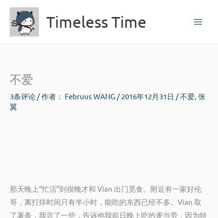
跳
Timeless Time
至
内
容
不爱
3条评论
/ 作者：
Februus WANG
/
2016年12月31日
/
不爱
,
张
翼
那天晚上“忙活”到很晚才和 Vian 出门觅食。附近有一家好伦
哥，离打烊时间只有半小时，能吃的东西已经不多。Vian 取
了薯条，我尝了一些，告诉他我前日晚上吃的麦当劳，因为特