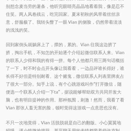
别想念麦当劳的薯条，他听完眼睛亮晶晶地看着我，像是忍不
住笑。两人风卷残云，吃完回家。夏末初秋的风带着丝丝凉
意，舒服极了。我转头瞥了一眼 Vian 的侧脸，仍然带着淡淡
的浅浅的笑。
回到家倒头就躺床上了，撑的，累的。Vian 往我这边挤了
挤，掏出手机，不知怎的开始逐个介绍起微信联系人来。Vian
的联系人少得和我的有得一拼。每个人他都只用三两句话概括
了一下，时不时会点开头像让我看看，一边品评谁长得好，谁
长得不好但是特别耐看。这个赌鬼，微信联系人列表里牌友占
了很大一部分。知乎上说，有个心跳游戏叫作“打开微信，随
便选一个联系人介绍一下ta”，据说能够帮助双方共同开发大
脑，也有明目提神的作用。那种氛围，刺激！然而，我看了看
Vian 那张人畜无害的脸，顿时觉得这游戏一点意思也没有。
不只一次地觉得，Vian 活脱脱就是自己的翻版。小心翼翼地
招呼，谨小慎微地措辞，甚至聊天用的表情都带着些许克制。