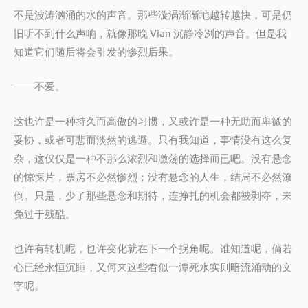
不是波涛汹涌的水的声音。那些漩涡渐渐地越转越快，可是仍
旧听不到什么声响，就像那晚 Vian 沉静冷冽的声音。但是我
知道它们随后将会引发的惨烈后果。
——不爱。
这也许是一种持久而高傲的习惯，又或许是一种无助而卑微的
妥协，或者可悲而淡然的逃避。只有我知道，事情没有这么复
杂，这仅仅是一种不那么浓烈和激荡的选择而已吧。没有悬念
的惊悚片，票房不必然惨烈；没有悬念的人生，结局不必然潦
倒。只是，少了那些悬念和期待，连挣扎的机会都被剥夺，未
免过于残酷。
也许有转机呢，也许变化就在下一个拐角呢。谁知道呢，倘若
心已经永恒沉睡，又何来这些看似一潭死水实则暗流涌动的文
字呢。