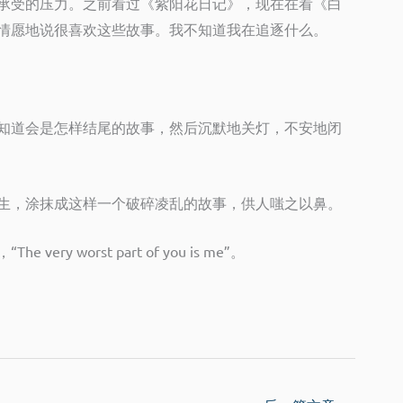
承受的压力。之前看过《紫阳花日记》，现在在看《白
情愿地说很喜欢这些故事。我不知道我在追逐什么。
知道会是怎样结尾的故事，然后沉默地关灯，不安地闭
生，涂抹成这样一个破碎凌乱的故事，供人嗤之以鼻。
，“
The very worst part of you is me
”。