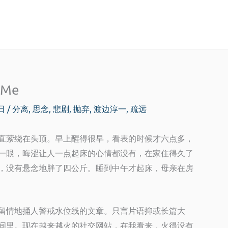
s Me
1日
/
分离
,
思念
,
悲剧
,
抛弃
,
渡边淳一
,
疏远
直萦绕在头顶。早上醒得很早，看表的时候才六点多，
一眼，晦涩让人一点起床的心情都没有，在家住得久了
，没有悬念地胖了四公斤。睡到中午才起床，母亲在房
留情地捅人警戒水位线的文章。只言片语抑或长篇大
间里。现在越来越火的社交网站，在我看来，火得没有