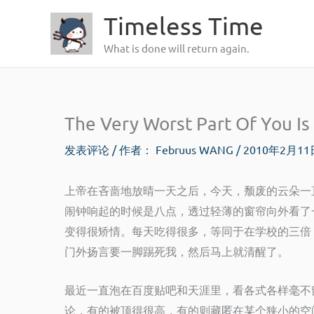
跳
Timeless Time
至
What is done will return again.
内
容
The Very Worst Part Of You I
发表评论
/ 作者：
Februus WANG
/
2010年2月1
上帝在吝啬地放晴一天之后，今天，颓废的云朵一
闹钟响起的时候是八点，透过轻薄的窗帘向外看了
变得很矫情。每天吃得很多，等同于在学校的三倍
门外扬言要一脚踢死我，然后马上就清醒了。
最近一直泡在百度贴吧和天涯里，看各式各样毫不
论，有的被顶得很高，有的则藏匿在某个狭小的空