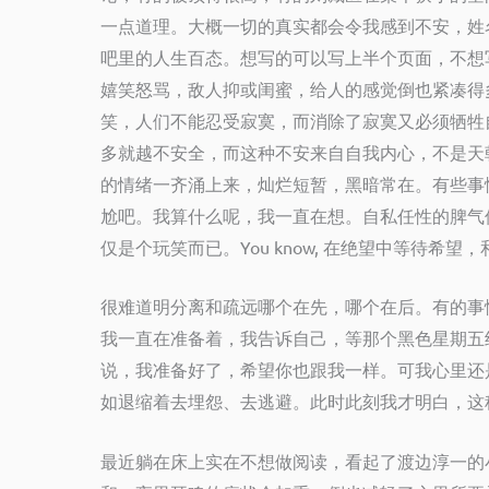
一点道理。大概一切的真实都会令我感到不安，姓
吧里的人生百态。想写的可以写上半个页面，不想
嬉笑怒骂，敌人抑或闺蜜，给人的感觉倒也紧凑得
笑，人们不能忍受寂寞，而消除了寂寞又必须牺牲
多就越不安全，而这种不安来自自我内心，不是天
的情绪一齐涌上来，灿烂短暂，黑暗常在。有些事
尬吧。我算什么呢，我一直在想。自私任性的脾气
仅是个玩笑而已。
You know,
在绝望中等待希望，
很难道明分离和疏远哪个在先，哪个在后。有的事
我一直在准备着，我告诉自己，等那个黑色星期五
说，我准备好了，希望你也跟我一样。可我心里还
如退缩着去埋怨、去逃避。此时此刻我才明白，这
最近躺在床上实在不想做阅读，看起了渡边淳一的