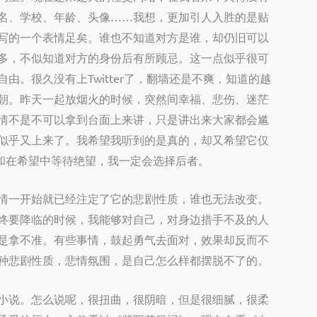
名、学校、年龄、头像……我想，更加引人入胜的是贴
写的一个表情足矣。谁也不知道对方是谁，却仍旧可以
多，不似知道对方的身份后有所顾忌。这一点似乎很可
自由。很久没有上
Twitter
了，翻墙还是不爽，知道的越
朝。
昨天一起放烟火的时候，突然间幸福、悲伤、迷茫
情不是不可以拿到台面上来讲，只是讲出来大家都会尴
似乎又上来了。我希望我听到的是真的，却又希望它仅
和在希望中等待绝望，我一定会选择后者。
情一开始就已经注定了它的悲剧性质，谁也无法改变。
终要降临的时候，我能够对自己，对身边措手不及的人
是拿不准。有些事情，鼓起勇气去面对，效果却反而不
种悲剧性质，悲情氛围，是自己怎么样都摆脱不了的。
小说。怎么说呢，很扭曲，很阴暗，但是很细腻，很柔