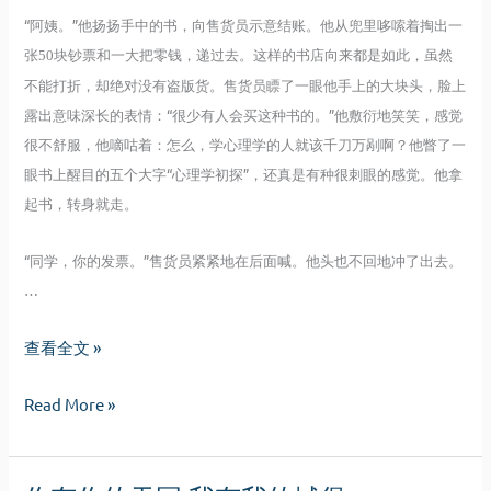
“
阿姨。”他扬扬手中的书，向售货员示意结账。他从兜里哆嗦着掏出一
张
块钞票和一大把零钱，递过去。这样的书店向来都是如此，虽然
50
不能打折，却绝对没有盗版货。售货员瞟了一眼他手上的大块头，脸上
露出意味深长的表情：“很少有人会买这种书的。”他敷衍地笑笑，感觉
很不舒服，他嘀咕着：怎么，学心理学的人就该千刀万剐啊？他瞥了一
眼书上醒目的五个大字“心理学初探”，还真是有种很刺眼的感觉。他拿
起书，转身就走
。
“同学，你的发票。”售货员紧紧地在后面喊。他头也不回地冲了出去。
…
罂
查看全文 »
粟
罂
Read More »
花
粟
开
花