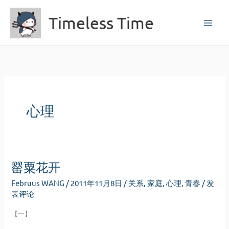
跳
Timeless Time
至
内
容
心理
罂粟花开
Februus WANG
/
2011年11月8日
/
关系
,
家庭
,
心理
,
青春
/
发
表评论
【一】