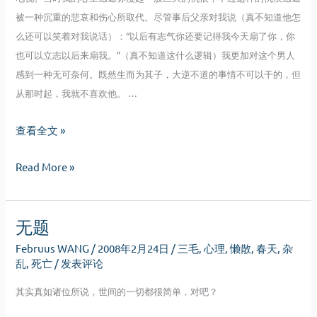
被一种沉重的悲哀和伤心所取代。尽管事后父亲对我说（真不知道他怎
么还可以笑着对我说话）：“以后有志气你还要记得我今天扇了你，你
也可以立志以后来扇我。”（真不知道这什么逻辑）我更加对这个男人
感到一种无可奈何。既然生而为其子，大逆不道的事情不可以干的，但
从那时起，我就不喜欢他。 …
你
查看全文 »
有
你
Read More »
你
有
的
你
天
无题
的
国
天
我
Februus WANG
/
2008年2月24日
/
三毛
,
心理
,
懒散
,
春天
,
杂
国
有
乱
,
死亡
/
发表评论
我
我
其实真如诸位所说，世间的一切都很简单，对吧？
有
的