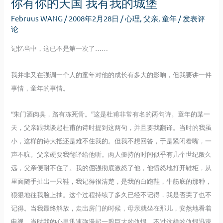
你有你的天国 我有我的城堡
开
Februus WANG
/
2008年2月28日
/
心理
,
父亲
,
童年
/
发表评
论
记忆当中，这已不是第一次了……
我并非又在强调一个人的童年对他的成长有多大的影响，但我要讲一件
事情，童年的事情。
“朱门酒肉臭，路有冻死骨。”这是杜甫非常有名的两句诗。童年的某一
天，父亲跟我谈起杜甫的诗时提到这两句，并且要我翻译。当时的我虽
小，这样的诗大抵还是难不住我的。但我不想回答，于是紧闭着嘴，一
声不吭。父亲硬要我翻译给他听。两人僵持的时间似乎有几个世纪般久
远，父亲便耐不住了。我的倔强彻底激怒了他，他愤怒地打开鞋柜，从
里面随手扯出一只鞋，我记得很清楚，是我的白跑鞋，牛筋底的那种，
狠狠地往我脸上抽。这个过程持续了多久已经不记得，我是否哭了也不
记得。当我最终解放，走出房门的时候，母亲就坐在那儿，安然地看着
电视。当时我的心里迅速弥漫起一股巨大的仇恨，不过这样的仇恨迅速