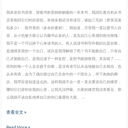
我
城
的
堡
我呆坐在书房里，望着书柜里静静躺着的一本本书，我回忆着当初从书
城
店里抱回它们时的喜悦。有很多都还没有读完，诸如三毛的《梦里花落
堡
知多少》、陈丹青的《多余的素材》。我知道，尽管我一直以爱书人自
居，从小也被大家公认为藏书众多的人，其实自己心里感到相当惭愧：
我不是一个可以静下心来读书的人。有人说读书和写作都好比是自救，
是感情宣泄的一个出口。或许是我理解错了吧？书不能救自己，只有自
己才能救自己。是我沉迷于一种妄想，妄想书能拯救我。其实错了……
世间的每一个人走在疲于自救，是没有谁可以永远地被自己去相信，也
从未有谁，会为了偶尔路过自己生命中的一个陌生人，停下匆匆的脚
步。我早应该知道这点的。这样我就不会一直一直去重述自己的痛苦，
哪怕它们淤积在我的心里，让我无法呼吸。大家的痛苦我没有看见，那
么我就不该自私地将自己的伤口暴露给大家。 …
无
查看全文 »
题
无
Read More »