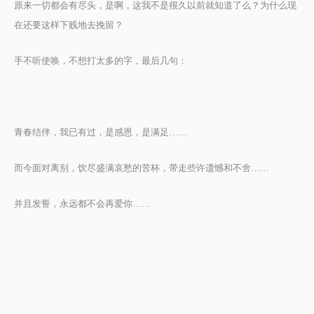
原来一切都会有尽头，是啊，这我不是很久以前就知道了么？为什么现
在还要这样下贱地去挽留？
手不听使唤，不想打太多的字，最后几句：
青春结伴，我已有过，是感恩，是满足……
而今面对离别，饮尽盛满哀愁的苦杯，带走些许遗憾和不舍……
并且发誓，永远都不会再爱你……