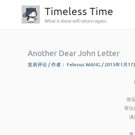
跳
Timeless Time
至
What is done will return again.
内
容
Another Dear John Letter
发表评论
/ 作者：
Februus WANG
/
2015年1月1
答
寄出
满
离