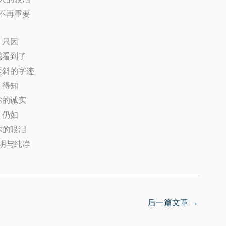
不再重要
只因
我看到了
歪斜的字迹
得知
你的诚实
仍如
你的眼泪
明与纯净
后一篇文章
→