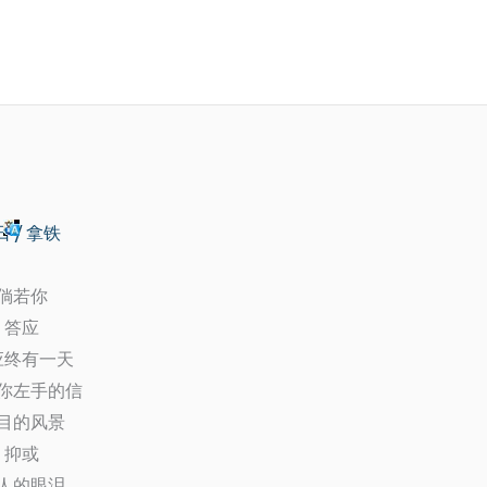
7日
/
拿铁
倘若你
答应
应终有一天
你左手的信
目的风景
抑或
人的眼泪