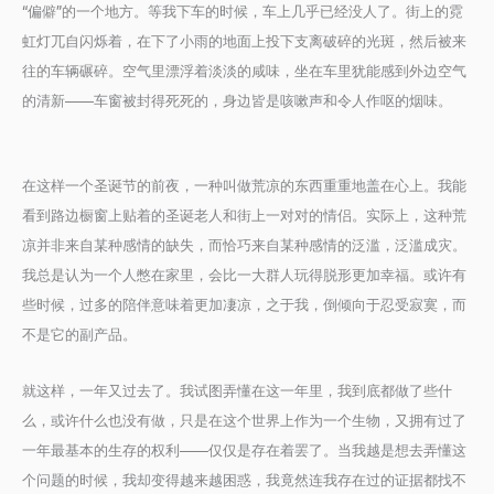
“偏僻”的一个地方。等我下车的时候，车上几乎已经没人了。街上的霓
虹灯兀自闪烁着，在下了小雨的地面上投下支离破碎的光斑，然后被来
往的车辆碾碎。空气里漂浮着淡淡的咸味，坐在车里犹能感到外边空气
的清新——车窗被封得死死的，身边皆是咳嗽声和令人作呕的烟味。
在这样一个圣诞节的前夜，一种叫做荒凉的东西重重地盖在心上。我能
看到路边橱窗上贴着的圣诞老人和街上一对对的情侣。实际上，这种荒
凉并非来自某种感情的缺失，而恰巧来自某种感情的泛滥，泛滥成灾。
我总是认为一个人憋在家里，会比一大群人玩得脱形更加幸福。或许有
些时候，过多的陪伴意味着更加凄凉，之于我，倒倾向于忍受寂寞，而
不是它的副产品。
就这样，一年又过去了。我试图弄懂在这一年里，我到底都做了些什
么，或许什么也没有做，只是在这个世界上作为一个生物，又拥有过了
一年最基本的生存的权利——仅仅是存在着罢了。当我越是想去弄懂这
个问题的时候，我却变得越来越困惑，我竟然连我存在过的证据都找不