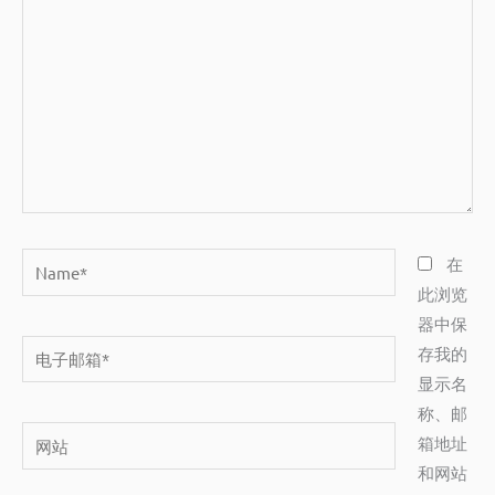
输
入...
Name*
在
此浏览
器中保
电
存我的
子
显示名
邮
称、邮
网
箱
箱地址
站
*
和网站