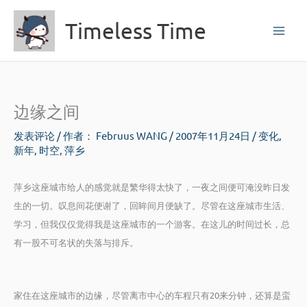
跳
Timeless Time
至
内
容
边缘之间
发表评论
/ 作者：
Februus WANG
/
2007年11月24日
/
变化
,
新年
,
时空
,
萍乡
萍乡这座城市给人的感觉就是繁华得太快了，一夜之间便可淹没昨日发
生的一切。叹息间花便谢了，回眸间月便缺了。尽管在这座城市生活、
学习，但我仅仅觉得我是这座城市的一个游客。在这儿的时间过长，总
有一股不可名状的失落与排斥。
家住在这座城市的边缘，尽管离市中心的车程只有20来分钟，还算是蛮