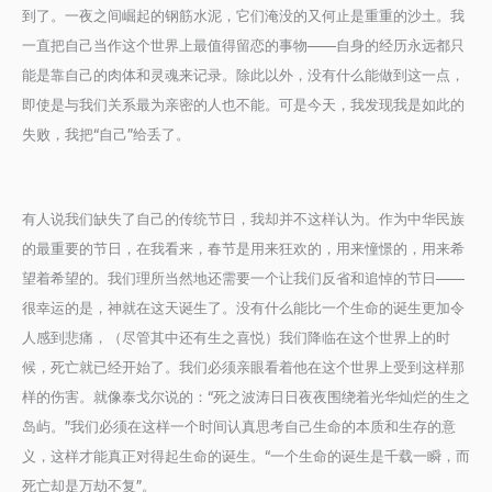
到了。一夜之间崛起的钢筋水泥，它们淹没的又何止是重重的沙土。我
一直把自己当作这个世界上最值得留恋的事物——自身的经历永远都只
能是靠自己的肉体和灵魂来记录。除此以外，没有什么能做到这一点，
即使是与我们关系最为亲密的人也不能。可是今天，我发现我是如此的
失败，我把“自己”给丢了。
有人说我们缺失了自己的传统节日，我却并不这样认为。作为中华民族
的最重要的节日，在我看来，春节是用来狂欢的，用来憧憬的，用来希
望着希望的。我们理所当然地还需要一个让我们反省和追悼的节日——
很幸运的是，神就在这天诞生了。没有什么能比一个生命的诞生更加令
人感到悲痛，（尽管其中还有生之喜悦）我们降临在这个世界上的时
候，死亡就已经开始了。我们必须亲眼看着他在这个世界上受到这样那
样的伤害。就像泰戈尔说的：“死之波涛日日夜夜围绕着光华灿烂的生之
岛屿。”我们必须在这样一个时间认真思考自己生命的本质和生存的意
义，这样才能真正对得起生命的诞生。“一个生命的诞生是千载一瞬，而
死亡却是万劫不复”。