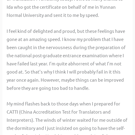
Ida who got the certificate on behalf of me in Yunnan
Normal University and sent it to me by speed.
I feel kind of delighted and proud, but these feelings have
gone at an amazing speed. I know my problem that I have
been caught in the nervousness during the preparation of
the national post-graduate entrance examination where I
have failed last year. I’m quite abhorrent of what I’m not
good at. So that’s why I think I will probably fail in it this
year once again. However, maybe things can be improved
before they are going too bad to handle.
My mind flashes back to those days when I prepared for
CATTI (China Accreditation Test for Translators and
Interpreters). The winds of winter waited for me outside of
the dormitory and I just insisted on going to have the self-