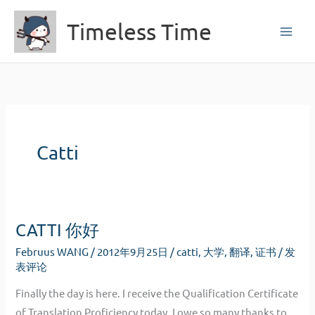
跳
Timeless Time
至
内
容
Catti
CATTI 你好
Februus WANG
/
2012年9月25日
/
catti
,
大学
,
翻译
,
证书
/
发
表评论
Finally the day is here. I receive the Qualification Certificate
of Translation Proficiency today. I owe so many thanks to