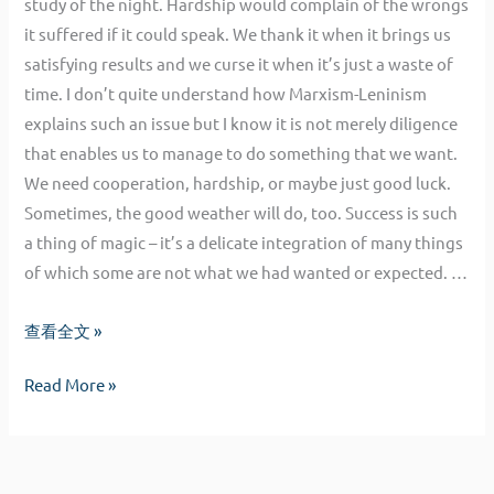
study of the night. Hardship would complain of the wrongs
it suffered if it could speak. We thank it when it brings us
satisfying results and we curse it when it’s just a waste of
time. I don’t quite understand how Marxism-Leninism
explains such an issue but I know it is not merely diligence
that enables us to manage to do something that we want.
We need cooperation, hardship, or maybe just good luck.
Sometimes, the good weather will do, too. Success is such
a thing of magic – it’s a delicate integration of many things
of which some are not what we had wanted or expected. …
CATTI
查看全文 »
你
CATTI
Read More »
好
你
好