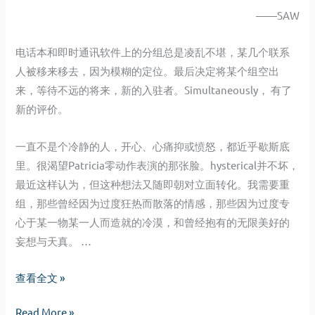
——SAW
电话本和即时通讯软件上的分组总是凌乱不堪，某几个联系
人被移来移去，因为模糊的定位。最后决定将某个组空出
来，等待不远的将来，新的入驻者。Simultaneously， 有了
新的评价。
一直不是个冷静的人，开心、心痛抑或愤怒，都近乎歇斯底
里。很渴望Patricia零动作表演的那张脸。hysterical并不坏，
最近这样认为，但这种想法又随即朝对立面转化。我需要重
组，那些曾经因为过度狂热而散落的情感，那些因为过度专
心于某一物某一人而造就的冷漠，和曾经抱有的无限美好的
妄想与天真。 …
冷
查看全文 »
静
冷
Read More »
重