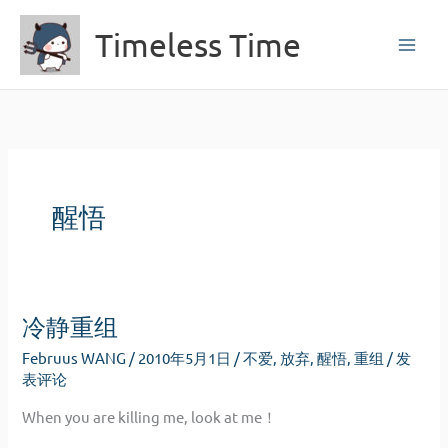
跳
Timeless Time
至
内
容
醒悟
冷静重组
Februus WANG
/
2010年5月1日
/
不爱
,
放弃
,
醒悟
,
重组
/
发
表评论
When you are killing me, look at me！