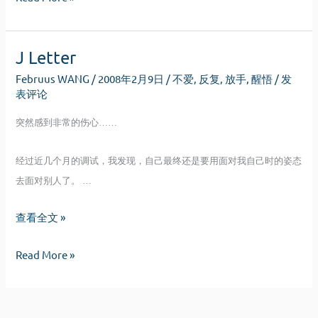
静
组
重
J Letter
组
Februus WANG
/
2008年2月9日
/
不爱
,
反复
,
放手
,
醒悟
/
发
表评论
突然感到非常的伤心……
经过近几个月的调试，我发现，自己最终还是要用面对我自己时的姿态
去面对别人了。 …
J
查看全文 »
Letter
J
Read More »
Letter