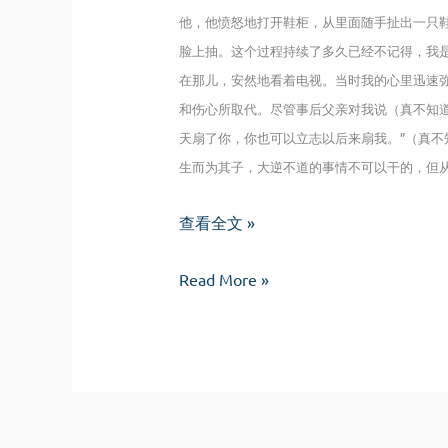
他，他愤怒地打开鞋柜，从里面随手扯出一只
脸上抽。这个过程持续了多久已经不记得，我
在那儿，安然地看着电视。当时我的心里迅速
和伤心所取代。尽管事后父亲对我说（真不知
天扇了你，你也可以立志以后来扇我。”（真
生而为其子，大逆不道的事情不可以干的，但从
你
查看全文 »
有
你
你
Read More »
有
的
你
天
的
国
天
我
国
有