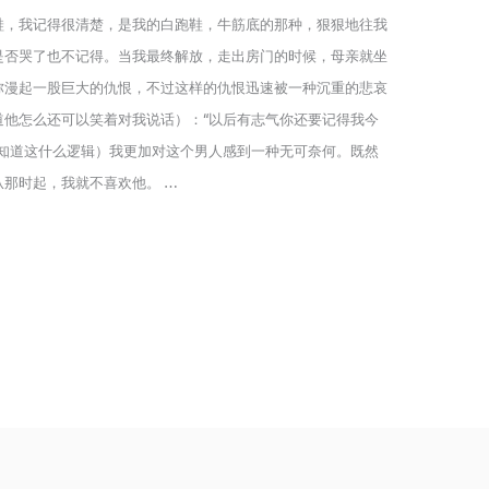
鞋，我记得很清楚，是我的白跑鞋，牛筋底的那种，狠狠地往我
是否哭了也不记得。当我最终解放，走出房门的时候，母亲就坐
弥漫起一股巨大的仇恨，不过这样的仇恨迅速被一种沉重的悲哀
道他怎么还可以笑着对我说话）：“以后有志气你还要记得我今
不知道这什么逻辑）我更加对这个男人感到一种无可奈何。既然
那时起，我就不喜欢他。 …