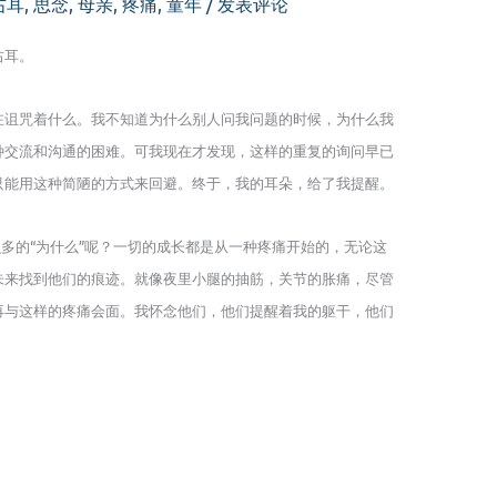
右耳
,
思念
,
母亲
,
疼痛
,
童年
/
发表评论
右耳。
在诅咒着什么。我不知道为什么别人问我问题的时候，为什么我
种交流和沟通的困难。可我现在才发现，这样的重复的询问早已
只能用这种简陋的方式来回避。终于，我的耳朵，给了我提醒。
么多的“为什么”呢？一切的成长都是从一种疼痛开始的，无论这
未来找到他们的痕迹。就像夜里小腿的抽筋，关节的胀痛，尽管
再与这样的疼痛会面。我怀念他们，他们提醒着我的躯干，他们