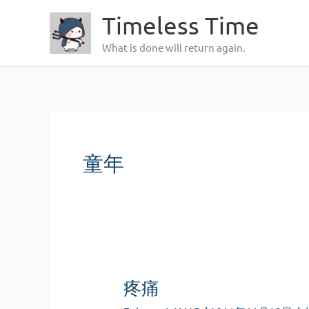
跳
Timeless Time
至
What is done will return again.
内
容
童年
疼痛