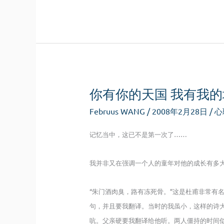
痛
你有你的天国 我有我的
Februus WANG
/
2008年2月28日
/
心
记忆当中，这已不是第一次了……
我并非又在强调一个人的童年对他的成长有多
“朱门酒肉臭，路有冻死骨。”这是杜甫非常有
句，并且要我翻译。当时的我虽小，这样的诗
吭。父亲硬要我翻译给他听。两人僵持的时间