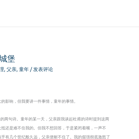
城堡
理
,
父亲
,
童年
/
发表评论
大的影响，但我要讲一件事情，童年的事情。
名的两句诗。童年的某一天，父亲跟我谈起杜甫的诗时提到这两
大抵还是难不住我的。但我不想回答，于是紧闭着嘴，一声不
似乎有几个世纪般久远，父亲便耐不住了。我的倔强彻底激怒了