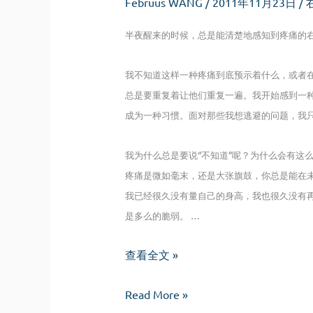
Februus WANG
/
2011年11月23日
/
半夜醒来的时候，总是能清楚地感知到疼痛的
我不知道这样一种疼痛到底预示着什么，或者
总是要重复着让他们重复一遍。我开始感到一
成为一种习惯。面对那些我想逃避的问题，我
我为什么总是要说“不知道”呢？为什么会有这
疼痛是微如毫末，还是大张旗鼓，你总是能在
我已经很久没有量自己的身高，我也很久没有
是多么的脆弱。 …
疼
查看全文 »
痛
疼
Read More »