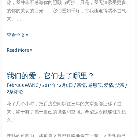
你，我并非不感激你的照顾与呵护，只是，我无法承受更多
的你的关切的目光——它们重如千斤，将我压迫得喘不过气
来。 …
我
查看全文 »
的
我
Read More »
父
的
亲，
父
我
我们的爱，它们去了哪里？
亲，
不
我
知
Februus WANG
/
2011年12月8日
/
亲情
,
感恩节
,
爱情
,
父亲
/
不
2条评论
道
知
花了几个小时，把百度空间以往三年的文章全部迁移了过
道
来，终于有了属于自己的域名和空间。希望这次能够驻扎长
久。
迁移的过程中，将每篇文章都粗略地看了一遍，才发现自己