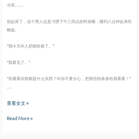
冷笑……
他起床了，这个男人总是习惯下午三四点的时候睡，睡到八点钟起来吃
晚饭。
“我今天叫人把锁给换了。”
“我看见了。”
“你看看你那都是什么东西？叫你不要分心，把那些纸条拿给我看看！”
…
破
查看全文 »
锁
破
Read More »
记
锁
记