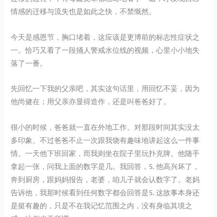
情感的迁移与流失也是如此之快，不禁慨然。
今天是感恩节，胸口堵着，这应该是更博前的标志性症状之
一。恰巧又看了一段捅人警戒水位线的视频，心里小小地失
落了一番。
先回忆一下我的父亲吧，其实这句话里，用回忆不妥，因为
他尚健在；用父亲亦显得造作，还是叫爸爸好了。
很小的时候，爸爸就一直在外地工作。对那段时间其实没太
多印象。不过爸爸不止一次跟我饶有趣味地讲起这么一件事
情。一天他下班回家，而我则坐在院子里玩扑克牌。他随手
拿起一张，问我上面的数字是几。我回答，5. 他高兴坏了，
奔到厨房，跟妈妈报告，老婆，咱儿子就会认数字了。老妈
告诉他，我那时候看到任何数字都会回答是5. 这故事本身还
是挺有趣的，只是不在我记忆范围之内，没有身临其境之