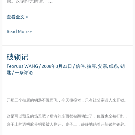
感。这倒也无所谓。 …
我
查看全文 »
们
我
Read More »
的
们
爱，
的
它
破锁记
爱，
们
它
去
Februus WANG
/
2008年3月23日
/
信件
,
抽屉
,
父亲
,
纸条
,
钥
们
匙
/
一条评论
了
去
哪
了
里？
哪
开那三个抽屉的钥匙不翼而飞，今天模拟考，只有让父亲请人来开锁。
里？
这是可以预见的场景吧？所有的东西都被翻动过了，位置也全被打乱，
盒子上的透明胶带明显被人撕开。桌子上，静静地躺着开新锁的钥匙。