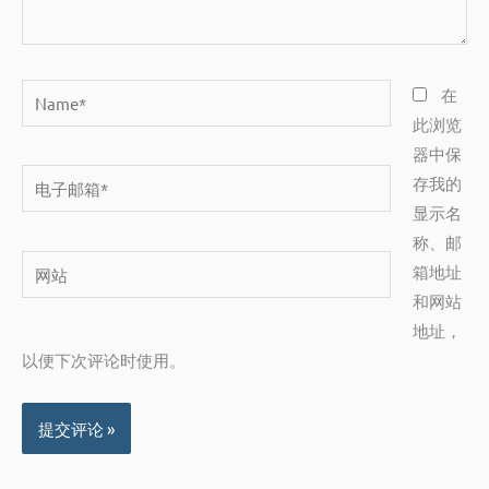
Name*
在
此浏览
器中保
电
存我的
子
显示名
邮
称、邮
网
箱
箱地址
站
*
和网站
地址，
以便下次评论时使用。