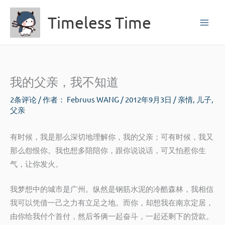
跳
Timeless Time
至
内
容
我的父亲，我不知道
2条评论
/ 作者：
Februus WANG
/
2012年9月3日
/
亲情
,
儿子
,
父亲
有时候，我是那么深切地理解你，我的父亲；可有时候，我又
那么怨恨你。我也想多陪陪你，跟你说说话，可又怕惹你生
气，让你发火。
我梦想中的城市是广州。纵然是钢筋水泥的冷酷森林，我相信
我可以凭借一己之力有立足之地。而你，却想我在南京定居，
由你给我付个首付，然后爷俩一起奋斗，一起还剩下的贷款。