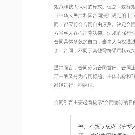
理
及
规范和被人认可的形式。但是，这样
涉
夫
《中华人民共和国合同法》规定的十
及
妻
同，都应符合合同自由原则。决定合
夫
债
方当事人在不违背法律、法规的强行
妻
务
合同具体条款的自由，当事人有权通
债
纠
了，合同，不同于其他需符采用格式
务
纷
纠
通常而言，合同分为合同首部、合同
案
纷
部一般又分为合同标题、主体名称和引
件
案
翻译进行一些探讨。
适
件
用
适
合同引言主要起着提示“合同签订的目
法
用
律
法
有
甲、乙双方根据《中华
律
关