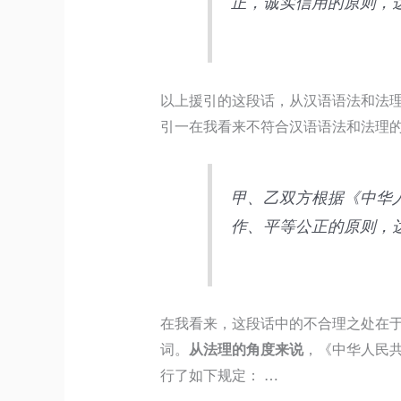
正，诚实信用的原则，
有
问
关
题
问
的
题
解
以上援引的这段话，从汉语语法和法
的
释》
引一在我看来不符合汉语语法和法理
解
的
释》
中
的
文
甲、乙双方根据《中华
中
表
作、平等公正的原则，
文
述
表
和
述
英
和
文
在我看来，这段话中的不合理之处在于
英
翻
词。
从法理的角度来说
，《中华人民
文
译
行了如下规定： …
翻