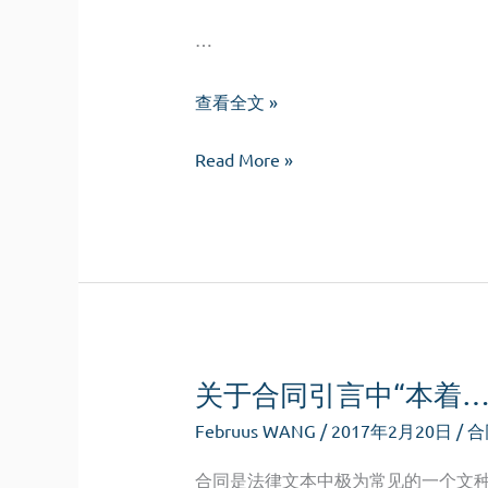
…
关
查看全文 »
于
关
Read More »
《最
于
高
《最
人
高
民
人
法
民
院
法
关
院
于
关于合同引言中“本着
关
审
Februus WANG
/
2017年2月20日
/
合
于
理
审
涉
合同是法律文本中极为常见的一个文