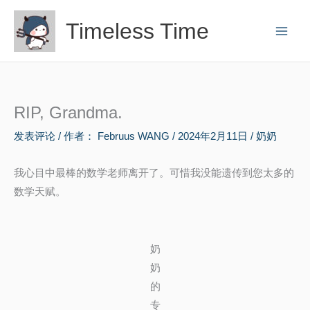
跳
Timeless Time
至
内
容
RIP, Grandma.
发表评论
/ 作者：
Februus WANG
/
2024年2月11日
/
奶奶
我心目中最棒的数学老师离开了。可惜我没能遗传到您太多的
数学天赋。
奶
奶
的
专