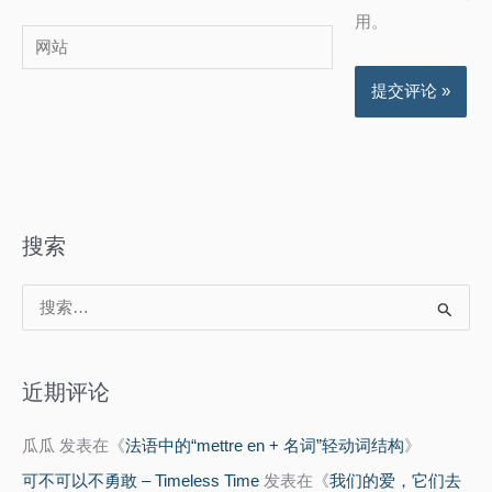
邮
用。
网
箱
站
*
搜索
搜
索
：
近期评论
瓜瓜
发表在《
法语中的“mettre en + 名词”轻动词结构
》
可不可以不勇敢 – Timeless Time
发表在《
我们的爱，它们去