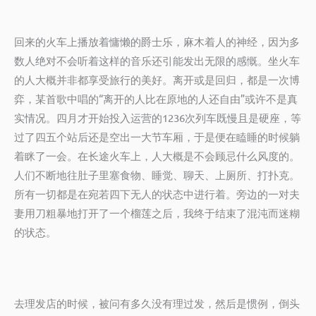
回来的火车上播放着慵懒的爵士乐，麻木着人的神经，因为多
数人绝对不会听着这样的音乐还引能发出无限的感慨。坐火车
的人大概并非都享受旅行的美好。离开或是回归，都是一次博
弈，某首歌中唱的“离开的人比在原地的人还自由”或许不是真
实情况。四月才开始投入运营的1236次列车既慢且是硬座，等
过了四五个站后还是空出一大节车厢，于是便在瞌睡的时候躺
着眯了一会。在长途火车上，人大概是不会顾忌什么风度的。
人们不断地往肚子里塞食物、睡觉、聊天、上厕所、打扑克。
所有一切都是在宛若四下无人的状态中进行着。旁边的一对夫
妻用刀粗暴地打开了一个榴莲之后，我终于结束了混沌而迷糊
的状态。
去理发店的时候，被问有多久没有理过发，然后是惯例，倒头