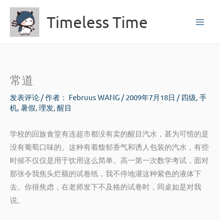
跳
Timeless Time
至
内
容
常道
发表评论
/ 作者：
Februus WANG
/
2009年7月18日
/
四级
,
手
机
,
暑假
,
理发
,
醒目
学校的回族食堂有连超市都没有卖的醒目汽水，甚为可惜的是
没有葡萄口味的。这种有着馥郁香气和诱人包装的汽水，有些
时候不仅仅是用于饮用这么简单。高一第一次数学考试，面对
那张令我焦头烂额的试卷纸，我不停地灌这种紫色的液体下
去。你很焦虑，在老师发下不及格的试卷时，同桌如是对我
说。