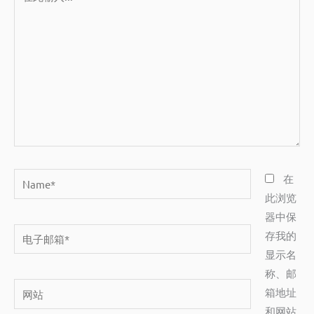
此
输
入...
Name*
在
此浏览
器中保
电
存我的
子
显示名
邮
称、邮
网
箱
箱地址
站
*
和网站