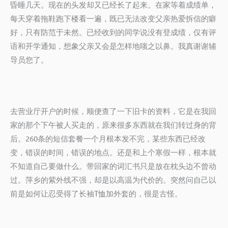
昏睡几天。现在的头发却又已经长了起来。在家等着成绩单，
每天穿着拖鞋跑下楼看一遍，既已无法改变父亲热爱拆信的癖
好，只有防范于未然。已经收到的同学说没有登成绩，仅有评
语和开学通知，想象父亲又会是怎样地嗤之以鼻。我真谢谢辅
导员您了。
去营业厅开户的时候，顺便查了一下旧卡的资料，它是在我回
家的那个下午被人买走的，原来很多东西就在我们转过身的背
后。260条的短信套餐一个月根本发不完，某些东西已经改
变，错误的时间，错误的地点。还是和上个寒假一样，根本就
不知道自己要做什么。带回家的词汇书只是放在枕头边不曾动
过。萍乡的紫外线不强，却是以高温为代价的。突然问自己以
前是如何让忍受得了长袖T恤加外套的，很是古怪。