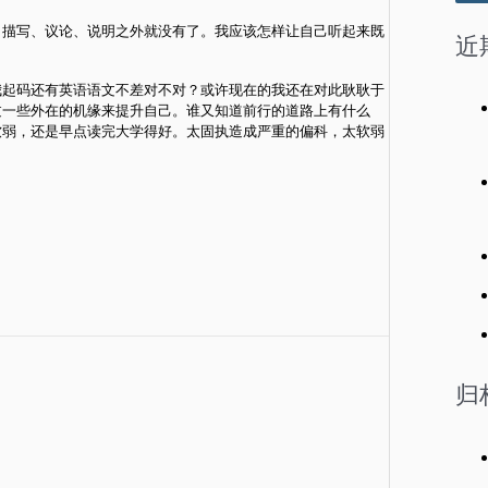
：
、描写、议论、说明之外就没有了。我应该怎样让自己听起来既
近
我起码还有英语语文不差对不对？或许现在的我还在对此耿耿于
过一些外在的机缘来提升自己。谁又知道前行的道路上有什么
软弱，还是早点读完大学得好。太固执造成严重的偏科，太软弱
归