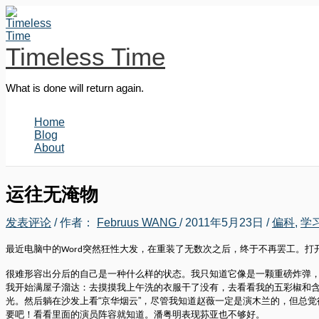
跳
至
内
Timeless Time
容
What is done will return again.
Home
Blog
About
运往无淹物
发表评论
/ 作者：
Februus WANG
/
2011年5月23日
/
偏科
,
学
最近电脑中的
突然狂性大发，在重装了无数次之后，终于不再罢工。打
Word
很难形容出分后的自己是一种什么样的状态。我只知道它像是一颗重磅炸弹
我开始满屋子溜达：去摸摸我上午洗的衣服干了没有，去看看我的五彩椒和
光。然后躺在沙发上看“京华烟云”，尽管我知道赵薇一定是演木兰的，但总
要吧！看看里面的演员阵容就知道。潘粤明表现荪亚也不够好。