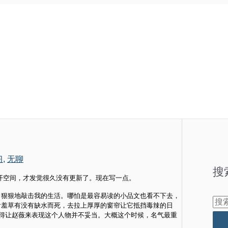
习
,
无聊
搜
开空间，才发觉很久没有更新了。现在写一点。
，狠狠地敲击我的生活。哪怕是最容易读的小品文也看不下去，
搜
含羞草有没有缺水而死，去拉上厚厚的窗帘让它抵挡毒辣的日
觉得让赵薇来表现这个人物并不妥当。大概这个时候，名气最重
索