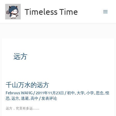
跳
Timeless Time
至
内
容
远方
千山万水的远方
Februus WANG
/
2011年11月23日
/
初中
,
大学
,
小学
,
思念
,
惶
恐
,
远方
,
逃避
,
高中
/
发表评论
远方，究竟有多远……