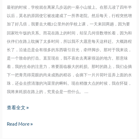
最初的时候，学校就在离家几步远的一座小山坡上。在那儿读了四年半
以后，莫名的原因使它被改建成了一所养老院。然后每天，行程突然增
加了好几倍，我要去大概
公里外的学校上课，一天来回两趟，因为要
2
回家吃午饭的关系。而花在路上的时间，却呈几何倍数增长着，因为和
伙伴们在路上耽搁了太多时间，所以我不大愿意每天这样赶。大概路程
长了，沿途总是会有很多的东西吸引目光，牵绊脚步。那对于我来说，
是一个致命的打击。直至现在，我不喜欢去离家很远的地方。那意味
着，我的生命的注意力，将要面临极大的耗损。那时的路上，我们会摘
下一把青亮得晃眼的尚未成熟的稻谷，会摘下一片片荷叶逗弄上面的水
珠，还会去捞清澈的沟渠里的蝌蚪。现在稍微大点的时候，我在怀疑，
我将来耗损在路上的，究竟会是一些什么。 …
千
查看全文 »
山
千
Read More »
万
山
水