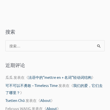
万
的
水
远
的
方
远
方
搜索
搜
索
：
近期评论
瓜瓜
发表在《
法语中的“mettre en + 名词”轻动词结构
》
可不可以不勇敢 – Timeless Time
发表在《
我们的爱，它们去
了哪里？
》
Tsetien Chü
发表在《
About
》
Februus WANG
发表在《
About
》