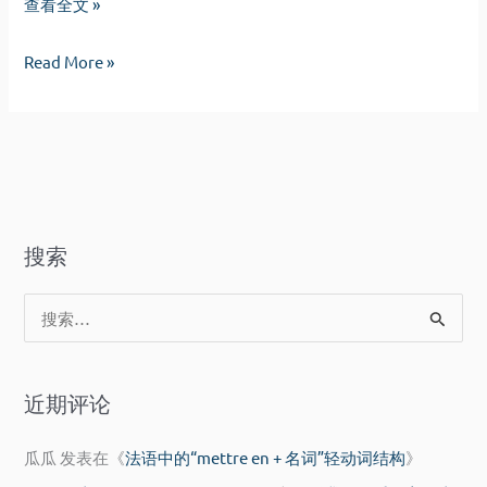
“装，
查看全文 »
也
“装，
Read More »
是
也
一
是
种
一
境
种
界”
境
界”
搜索
搜
索
：
近期评论
瓜瓜
发表在《
法语中的“mettre en + 名词”轻动词结构
》