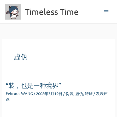
跳
Timeless Time
至
内
容
虚伪
“装，也是一种境界”
Februus WANG
/
2008年3月19日
/
伪装
,
虚伪
,
转班
/
发表评
论