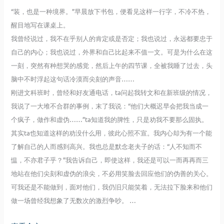
“装，也是一种境界。”早晨放下书包，便看见这样一行字，不冷不热，
醒目地写在课桌上。
我曾经说过，我不在乎别人的肯定或是否定；我也说过，永远都要忠于
自己的内心；我也说过，外界和自己比起来不值一文。可是为什么在这
一刻，突然有种想哭的感觉，然后上午的四节课，全被我睡了过去，头
脑中不时浮起这句话冷漠而尖刻的声音……
刚进文科班时，曾经和好友通电话，ta问起我转文和在新班级的情况，
我说了一大堆不合群的事例，末了我说：“他们大概迟早会把我当成一
个疯子，做作和虚伪……”ta知道我的脾性，只是劝我不要那么固执。
其实ta也知道这样的劝没什么用，彼此心照不宣。我内心却为有一个能
了解自己的人而感到高兴。我也总是默念老夫子的话：“人不知而不
愠，不亦君子乎？”我告诉自己，即使这样，我还是可以一而再再而三
地站在他们尖刻和虚伪的浪尖，不必用笑脸去回应他们的伪善的关心。
可我还是不能做到，面对他们，我仍旧只能笑着，无法拉下脸来和他们
做一场曾经我想象了无数次的激烈争吵。 …