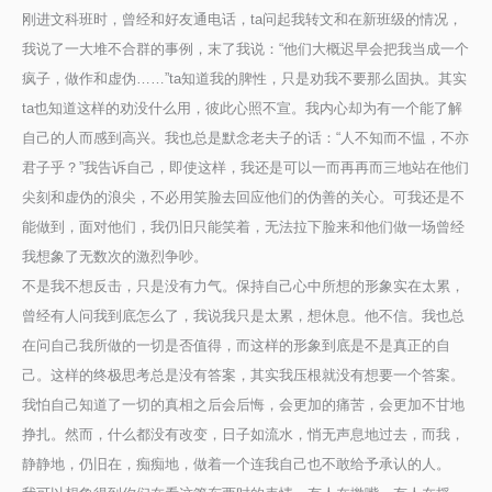
刚进文科班时，曾经和好友通电话，ta问起我转文和在新班级的情况，
我说了一大堆不合群的事例，末了我说：“他们大概迟早会把我当成一个
疯子，做作和虚伪……”ta知道我的脾性，只是劝我不要那么固执。其实
ta也知道这样的劝没什么用，彼此心照不宣。我内心却为有一个能了解
自己的人而感到高兴。我也总是默念老夫子的话：“人不知而不愠，不亦
君子乎？”我告诉自己，即使这样，我还是可以一而再再而三地站在他们
尖刻和虚伪的浪尖，不必用笑脸去回应他们的伪善的关心。可我还是不
能做到，面对他们，我仍旧只能笑着，无法拉下脸来和他们做一场曾经
我想象了无数次的激烈争吵。
不是我不想反击，只是没有力气。保持自己心中所想的形象实在太累，
曾经有人问我到底怎么了，我说我只是太累，想休息。他不信。我也总
在问自己我所做的一切是否值得，而这样的形象到底是不是真正的自
己。这样的终极思考总是没有答案，其实我压根就没有想要一个答案。
我怕自己知道了一切的真相之后会后悔，会更加的痛苦，会更加不甘地
挣扎。然而，什么都没有改变，日子如流水，悄无声息地过去，而我，
静静地，仍旧在，痴痴地，做着一个连我自己也不敢给予承认的人。