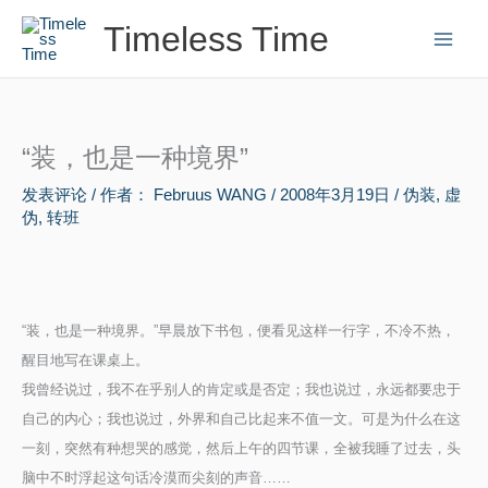
跳
Timeless Time
至
内
容
“装，也是一种境界”
发表评论
/ 作者：
Februus WANG
/
2008年3月19日
/
伪装
,
虚
伪
,
转班
“装，也是一种境界。”早晨放下书包，便看见这样一行字，不冷不热，
醒目地写在课桌上。
我曾经说过，我不在乎别人的肯定或是否定；我也说过，永远都要忠于
自己的内心；我也说过，外界和自己比起来不值一文。可是为什么在这
一刻，突然有种想哭的感觉，然后上午的四节课，全被我睡了过去，头
脑中不时浮起这句话冷漠而尖刻的声音……