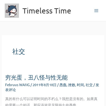
跳
Timeless Time
至
内
容
社交
穷光蛋，丑八怪与性无能
Februus WANG
/
2011年8月18日
/
愚蠢
,
挫败
,
时间
,
社交
/
发
表评论
真的有什么可以证明时间的不朽么？我想是没有的。如果真
的需要一个的话，那应该就是无限持久的愚蠢。