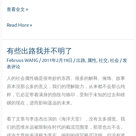
穷
查看全文 »
光
穷
Read More »
蛋，
光
丑
蛋，
八
有些出路我并不明了
丑
怪
八
与
Februus WANG
/
2011年2月19日
/
出路
,
属性
,
社交
,
社会
/
发
怪
性
表评论
与
无
人的社会属性确是很奇妙的东西。很多的解释、掩饰、故事
性
能
原本没那么多的意义，我们的理解能力，从来都不会那么纯
无
粹，它必定带着满身的指纹与烙印，受制于未知的过去和磅
能
礴的现在，进而影响遥远的未来。
看了文章与李连杰出演的《海洋天堂》，没有太多感觉。我
们的思维永远被限制在时代的截流范围里，那里也出不去。
或许文章的表演极为真实，编剧的描写极尽详细，但没有谁