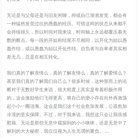
无论是与父母还是与旧友闲聊，抑或自己渐渐发觉，都会有
一种猛然发觉过往的愚蠢的经历。可惜这样的状态从来都不
会持续很久，所以时间对我来说，时间轴上永远都覆压着无
数的断点。每一段的开始和结尾不尽相同，以开化为始以愚
蠢作结，或以愚蠢为始以开化作结。自负者与自卑者其实相
差无几，总是在相互转化。
我们真的了解亲情么，真的了解友情么，真的了解爱情么？
甚至我们真的了解我们自己么？很多时候，这种形而上的论
断对于无数好学生来说，很大程度上其实是有着积极作用
的，这会激励他们飞得更高，将自己的渺小存在向外再激荡
起小小一圈涟漪。这会是我们这个社会愈加发展，公器愈加
冷漠的坚实保障。不过，对于我来说，我想这只会让我倍感
慰藉。无论是那些无意中窥探到的小小咪咪，还是无意中了
解到的大大秘密，我仅仅视为人生无谓的重负。 …