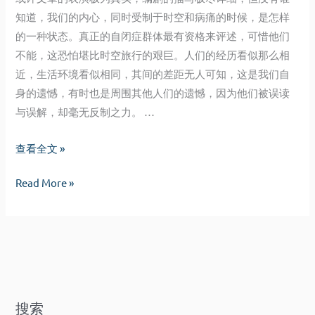
知道，我们的内心，同时受制于时空和病痛的时候，是怎样
的一种状态。真正的自闭症群体最有资格来评述，可惜他们
不能，这恐怕堪比时空旅行的艰巨。人们的经历看似那么相
近，生活环境看似相同，其间的差距无人可知，这是我们自
身的遗憾，有时也是周围其他人们的遗憾，因为他们被误读
与误解，却毫无反制之力。 …
有
查看全文 »
些
有
Read More »
出
些
路
出
我
路
并
我
不
并
明
不
了
搜索
明