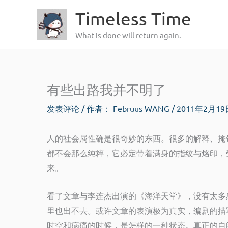
跳
Timeless Time
至
What is done will return again.
内
容
有些出路我并不明了
发表评论
/ 作者：
Februus WANG
/
2011年2月1
人的社会属性确是很奇妙的东西。很多的解释、掩
都不会那么纯粹，它必定带着满身的指纹与烙印，
来。
看了文章与李连杰出演的《海洋天堂》，没有太多
里也出不去。或许文章的表演极为真实，编剧的描
时空和病痛的时候，是怎样的一种状态。真正的自