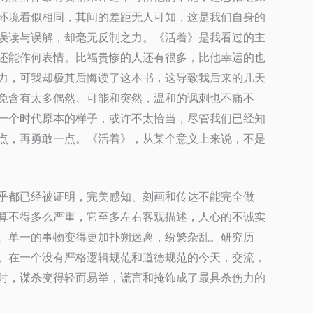
环境看似相同，其间的差距无人可知，这是我们自身的
误读与误解，却毫无反制之力。
《活着》是我看过的主
还能作何表情。比福贵惨的人还有很多，比他幸运的也
力，可我却极其后悔读了这本书，这导致我后来的几天
免含有太多偶然、可能和突然，温和的讽刺也不痛不
一个时代原本的样子，或许不太恰当，尽管我们已经知
点，再勇敢一点。《活着》，从某个意义上来说，不是
乎都已经被证明，完美感知、刻画和传达不能完全做
算不得多么严重，它至多左右客观描述，人心的不诚实
、单一的事物变得更加扑朔迷离，纷繁杂乱。研究历
。在一个没有严格逻辑规范和道德规范的今天，交流，
时，谋杀变得轻而易举，谎言和掩饰成了最具杀伤力的