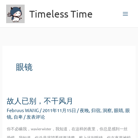
跳
Timeless Time
至
内
容
眼镜
故人已别，不干风月
Februus WANG
/
2011年11月15日
/
夜晚
,
归宿
,
洞察
,
眼睛
,
眼
镜
,
自卑
/
发表评论
你不必瞒我，
，我知道，在这样的夜里，你总是感到一丝
wavierwister
恐慌。我知道，你总是渴望看得更清楚。戴上这副眼镜，你在夜里被惊