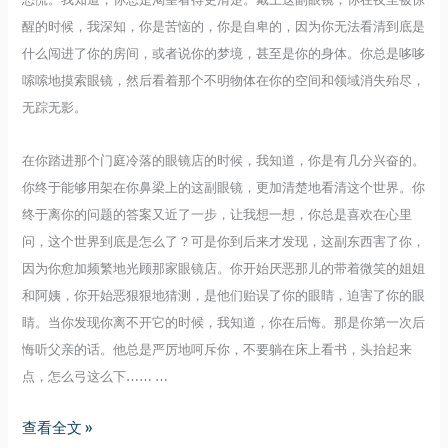
醒的时候，我深知，你是苦恼的，你是自卑的，因为你无法看清到底是
什么闯进了你的房间，或者说你的梦境，甚至是你的身体。你总是哆哆
嗦嗦地摸索眼镜，然后看着那个不明物体在你的空间和领域消失殆尽，
无踪无影。
在你踏进那个门庭冷落的眼镜店的时候，我知道，你是有几分兴奋的。
你终于能够用架在你鼻梁上的这副眼镜，更加清楚地看清这个世界。你
终于离你的问题的答案又近了一步，让我想一想，你总是喜欢在心里
问，这个世界到底是怎么了？可是你到后来才发现，这副东西害了你，
因为你愈加频繁地光顾那家眼镜店。你开始厌恶那儿的带着微笑的姐姐
和阿姨，你开始恶狠狠地猜测，是他们贻误了你的眼睛，迫害了你的眼
睛。当你发现你离不开它的时候，我知道，你在后悔。那是你第一次后
悔听父亲的话。他总是严厉地呵斥你，不要躺在床上看书，头抬起来
点，怎么弓这么下…… …
故
查看全文 »