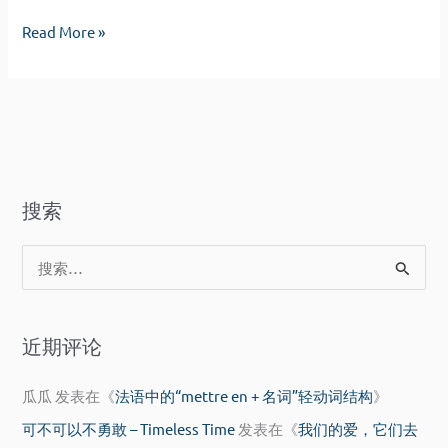
人
故
Read More »
已
人
别，
已
不
别，
干
不
风
干
月
风
搜索
月
搜
索
：
近期评论
瓜瓜
发表在《
法语中的“mettre en + 名词”轻动词结构
》
可不可以不勇敢 – Timeless Time
发表在《
我们的爱，它们去