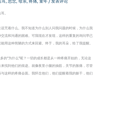
右耳
,
思念
,
母亲
,
疼痛
,
童年
/
发表评论
右耳。
在诅咒着什么。我不知道为什么别人问我问题的时候，为什么我
种交流和沟通的困难。可我现在才发现，这样的重复的询问早已
只能用这种简陋的方式来回避。终于，我的耳朵，给了我提醒。
么多的“为什么”呢？一切的成长都是从一种疼痛开始的，无论这
未来找到他们的痕迹。就像夜里小腿的抽筋，关节的胀痛，尽管
再与这样的疼痛会面。我怀念他们，他们提醒着我的躯干，他们