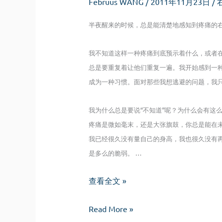
Februus WANG
/
2011年11月23日
/
半夜醒来的时候，总是能清楚地感知到疼痛的
我不知道这样一种疼痛到底预示着什么，或者
总是要重复着让他们重复一遍。我开始感到一
成为一种习惯。面对那些我想逃避的问题，我
我为什么总是要说“不知道”呢？为什么会有这
疼痛是微如毫末，还是大张旗鼓，你总是能在
我已经很久没有量自己的身高，我也很久没有
是多么的脆弱。 …
疼
查看全文 »
痛
疼
Read More »