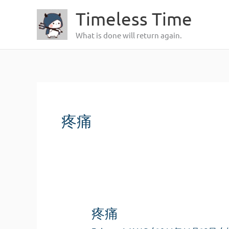
跳
Timeless Time
至
What is done will return again.
内
容
疼痛
疼痛