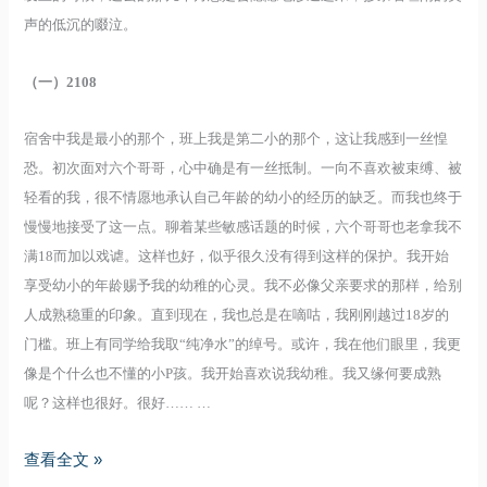
声的低沉的啜泣。
（一）2108
宿舍中我是最小的那个，班上我是第二小的那个，这让我感到一丝惶
恐。初次面对六个哥哥，心中确是有一丝抵制。一向不喜欢被束缚、被
轻看的我，很不情愿地承认自己年龄的幼小的经历的缺乏。而我也终于
慢慢地接受了这一点。聊着某些敏感话题的时候，六个哥哥也老拿我不
满18而加以戏谑。这样也好，似乎很久没有得到这样的保护。我开始
享受幼小的年龄赐予我的幼稚的心灵。我不必像父亲要求的那样，给别
人成熟稳重的印象。直到现在，我也总是在嘀咕，我刚刚越过18岁的
门槛。班上有同学给我取“纯净水”的绰号。或许，我在他们眼里，我更
像是个什么也不懂的小P孩。我开始喜欢说我幼稚。我又缘何要成熟
呢？这样也很好。很好…… …
来
查看全文 »