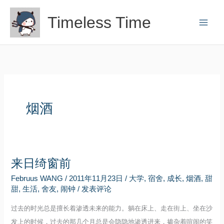
跳
Timeless Time
至
内
容
烟酒
来日绮窗前
Februus WANG
/
2011年11月23日
/
大学
,
宿舍
,
成长
,
烟酒
,
甜
甜
,
生活
,
舍友
,
闹钟
/
发表评论
过去的时光总是擅长着渗透未来的能力。躺在床上、走在街上、坐在沙
发上的时候，过去的那几个月总是会隐隐地渗透进来，掺杂着喧闹的笑