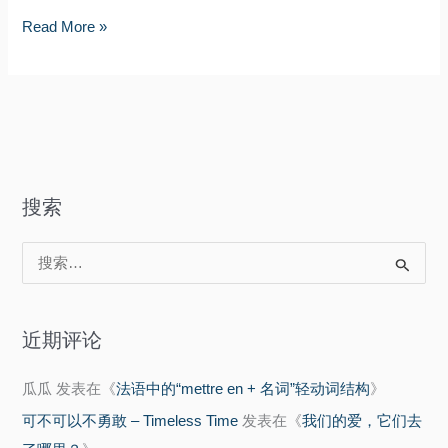
日
来
Read More »
绮
日
窗
绮
前
窗
前
搜索
搜
索
：
近期评论
瓜瓜
发表在《
法语中的“mettre en + 名词”轻动词结构
》
可不可以不勇敢 – Timeless Time
发表在《
我们的爱，它们去