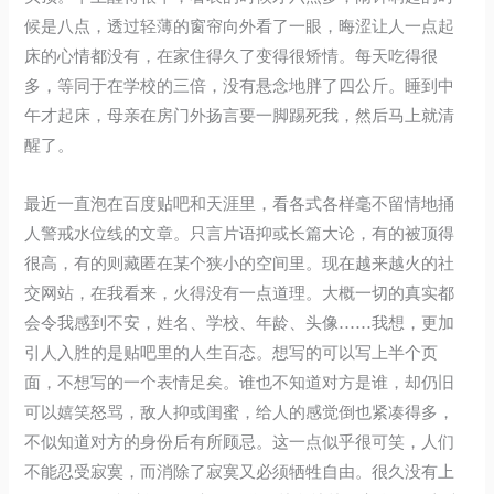
候是八点，透过轻薄的窗帘向外看了一眼，晦涩让人一点起
床的心情都没有，在家住得久了变得很矫情。每天吃得很
多，等同于在学校的三倍，没有悬念地胖了四公斤。睡到中
午才起床，母亲在房门外扬言要一脚踢死我，然后马上就清
醒了。
最近一直泡在百度贴吧和天涯里，看各式各样毫不留情地捅
人警戒水位线的文章。只言片语抑或长篇大论，有的被顶得
很高，有的则藏匿在某个狭小的空间里。现在越来越火的社
交网站，在我看来，火得没有一点道理。大概一切的真实都
会令我感到不安，姓名、学校、年龄、头像……我想，更加
引人入胜的是贴吧里的人生百态。想写的可以写上半个页
面，不想写的一个表情足矣。谁也不知道对方是谁，却仍旧
可以嬉笑怒骂，敌人抑或闺蜜，给人的感觉倒也紧凑得多，
不似知道对方的身份后有所顾忌。这一点似乎很可笑，人们
不能忍受寂寞，而消除了寂寞又必须牺牲自由。很久没有上