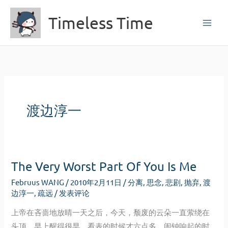
跳
Timeless Time
至
内
容
渡边淳一
The Very Worst Part Of You Is Me
Februus WANG
/
2010年2月11日
/
分离
,
思念
,
悲剧
,
抛弃
,
渡
边淳一
,
疏远
/
发表评论
上帝在吝啬地放晴一天之后，今天，颓废的云朵一直萦绕在
头顶。早上醒得很早，看表的时候才六点多，闹钟响起的时