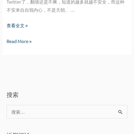
Twitter
了，翻墙还是不爽，知道的越多就越不安全，而这种
不安来自自我内心，不是天朝。 …
The
查看全文 »
Very
The
Read More »
Worst
Very
Part
Worst
Of
Part
You
Of
Is
You
Me
Is
搜索
Me
搜
索
：