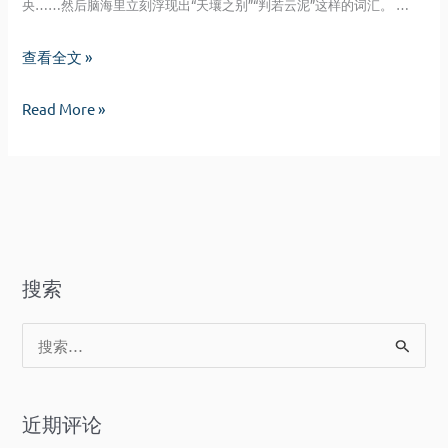
央……然后脑海里立刻浮现出“天壤之别”“判若云泥”这样的词汇。 …
未
查看全文 »
来
未
Read More »
的
来
事
的
情
事
情
搜索
搜
索
：
近期评论