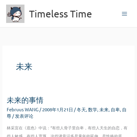
跳
Timeless Time
至
内
容
未来
未来的事情
Februus WANG
/
2008年1月21日
/
冬天
,
数学
,
未来
,
自卑
,
自
尊
/
发表评论
林采宜在《底色》中说：“有些人骨子里自卑，有些人天生的自恋，有
些人敏感，有些人宽厚。这些潜意识多是童年的延伸，是性格的底