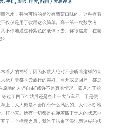
级
,
手机
,
暑假
,
理发
,
醒目
/
发表评论
醒目汽水，甚为可惜的是没有葡萄口味的。这种有着
候不仅仅是用于饮用这么简单。高一第一次数学考
，我不停地灌这种紫色的液体下去。你很焦虑，在老
我说。
麻木着人的神经，因为多数人绝对不会听着这样的音
人大概并非都享受旅行的美好。离开或是回归，都是
在原地的人还自由”或许不是真实情况。四月才开始
座，等过了四五个站后还是空出一大节车厢，于是便
火车上，人大概是不会顾忌什么风度的。人们不断地
所、打扑克。所有一切都是在宛若四下无人的状态中
打开了一个榴莲之后，我终于结束了混沌而迷糊的状