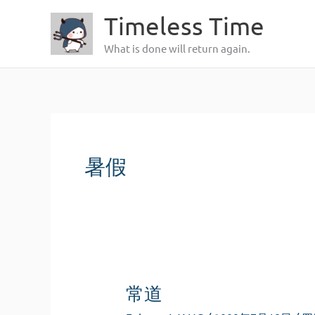
跳
Timeless Time
至
What is done will return again.
内
容
暑假
常道