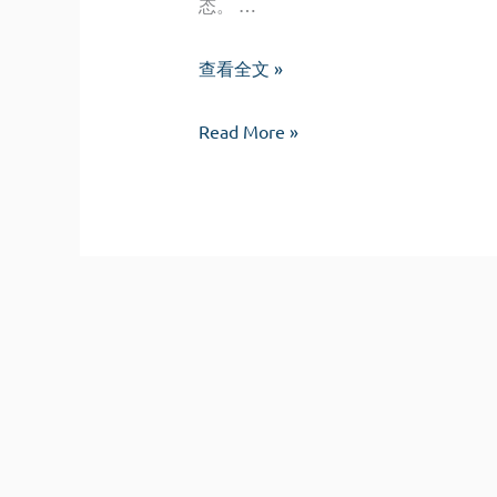
态。 …
常
查看全文 »
道
常
Read More »
道