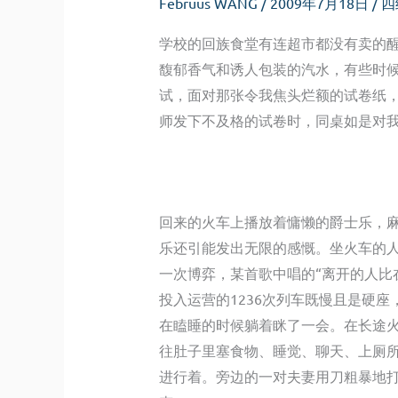
Februus WANG
/
2009年7月18日
/
四
学校的回族食堂有连超市都没有卖的
馥郁香气和诱人包装的汽水，有些时
试，面对那张令我焦头烂额的试卷纸
师发下不及格的试卷时，同桌如是对
回来的火车上播放着慵懒的爵士乐，
乐还引能发出无限的感慨。坐火车的
一次博弈，某首歌中唱的“离开的人比
投入运营的1236次列车既慢且是硬
在瞌睡的时候躺着眯了一会。在长途
往肚子里塞食物、睡觉、聊天、上厕
进行着。旁边的一对夫妻用刀粗暴地