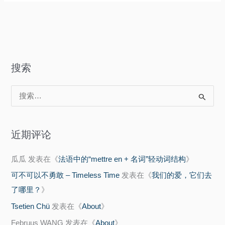
无
物
淹
物
搜索
搜
索
：
近期评论
瓜瓜
发表在《
法语中的“mettre en + 名词”轻动词结构
》
可不可以不勇敢 – Timeless Time
发表在《
我们的爱，它们去
了哪里？
》
Tsetien Chü
发表在《
About
》
Februus WANG
发表在《
About
》