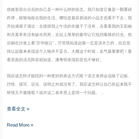
很难形容出分后的自己是一种什么样的状态。我只知道它像是一颗重磅
炸弹，狠狠地敲击我的生活。哪怕是最容易读的小品文也看不下去，我
开始满屋子溜达：去摸摸我上午洗的衣服干了没有，去看看我的五彩椒
和含羞草有没有缺水而死，去拉上厚厚的窗帘让它抵挡毒辣的日光。然
后躺在沙发上看“京华烟云”，尽管我知道赵薇一定是演木兰的，但总觉
得让赵薇来表现这个人物并不妥当。大概这个时候，名气最重要吧！看
看里面的演员阵容就知道。潘粤明表现荪亚也不够好。
我应该怎样才能找到一种更好的表达方式呢？语文老师会说除了记叙、
抒情、描写、议论、说明之外就没有了。我应该怎样让自己听起来既不
矫情又不傲慢呢？或许这二者本质上是同一个问题。 …
运
查看全文 »
往
运
Read More »
无
往
淹