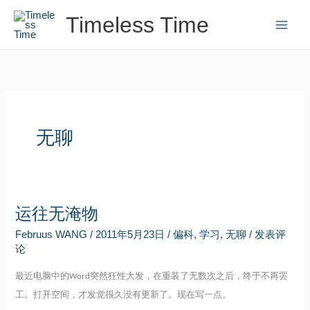
跳
Timeless Time
至
内
容
无聊
运往无淹物
Februus WANG
/
2011年5月23日
/
偏科
,
学习
,
无聊
/
发表评
论
最近电脑中的
突然狂性大发，在重装了无数次之后，终于不再罢
Word
工。打开空间，才发觉很久没有更新了。现在写一点。