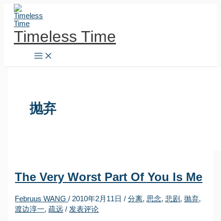
跳
至
内
Timeless Time
容
抛弃
The Very Worst Part Of You Is Me
Februus WANG
/
2010年2月11日
/
分离
,
思念
,
悲剧
,
抛弃
,
渡边淳一
,
疏远
/
发表评论