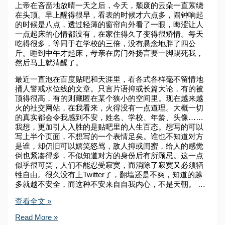
上帝在吝啬地放晴一天之后，今天，颓废的云朵一直萦绕
在头顶。早上醒得很早，看表的时候才六点多，闹钟响起
的时候是八点，透过轻薄的窗帘向外看了一眼，晦涩让人
一点起床的心情都没有，在家住得久了变得很矫情。每天
吃得很多，等同于在学校的三倍，没有悬念地胖了四公
斤。睡到中午才起床，母亲在房门外扬言要一脚踢死我，
然后马上就清醒了。
最近一直泡在百度贴吧和天涯里，看各式各样毫不留情地
捅人警戒水位线的文章。只言片语抑或长篇大论，有的被
顶得很高，有的则藏匿在某个狭小的空间里。现在越来越
火的社交网站，在我看来，火得没有一点道理。大概一切
的真实都会令我感到不安，姓名、学校、年龄、头像……
我想，更加引人入胜的是贴吧里的人生百态。想写的可以
写上半个页面，不想写的一个表情足矣。谁也不知道对方
是谁，却仍旧可以嬉笑怒骂，敌人抑或闺蜜，给人的感觉
倒也紧凑得多，不似知道对方的身份后有所顾忌。这一点
似乎很可笑，人们不能忍受寂寞，而消除了寂寞又必须牺
牲自由。很久没有上
Twitter
了，翻墙还是不爽，知道的越
多就越不安全，而这种不安来自自我内心，不是天朝。 …
The
查看全文 »
Very
Worst
The
Read More »
Part