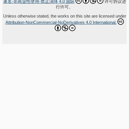
署名-非商业性使用-禁止演绎 4.0 国际
许可协议进
行许可。
Unless otherwise stated, the works on this site are licensed under
Attribution-NonCommercial-NoDerivatives 4.0 International.