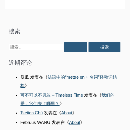
Very
Of
Worst
You
Part
Is
Of
Me
You
Is
Me
搜索
搜
索
近期评论
：
瓜瓜
发表在《
法语中的“mettre en + 名词”轻动词结
构
》
可不可以不勇敢 – Timeless Time
发表在《
我们的
爱，它们去了哪里？
》
Tsetien Chü
发表在《
About
》
Februus WANG
发表在《
About
》