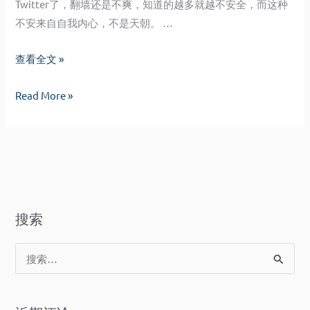
Twitter
了，翻墙还是不爽，知道的越多就越不安全，而这种
不安来自自我内心，不是天朝。 …
The
查看全文 »
Very
The
Read More »
Worst
Very
Part
Worst
Of
Part
You
Of
Is
You
Me
Is
搜索
Me
搜
索
：