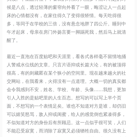
候是八点，透过轻薄的窗帘向外看了一眼，晦涩让人一点起
床的心情都没有，在家住得久了变得很矫情。每天吃得很
多，等同于在学校的三倍，没有悬念地胖了四公斤。睡到中
午才起床，母亲在房门外扬言要一脚踢死我，然后马上就清
醒了。
最近一直泡在百度贴吧和天涯里，看各式各样毫不留情地捅
人警戒水位线的文章。只言片语抑或长篇大论，有的被顶得
很高，有的则藏匿在某个狭小的空间里。现在越来越火的社
交网站，在我看来，火得没有一点道理。大概一切的真实都
会令我感到不安，姓名、学校、年龄、头像……我想，更加
引人入胜的是贴吧里的人生百态。想写的可以写上半个页
面，不想写的一个表情足矣。谁也不知道对方是谁，却仍旧
可以嬉笑怒骂，敌人抑或闺蜜，给人的感觉倒也紧凑得多，
不似知道对方的身份后有所顾忌。这一点似乎很可笑，人们
不能忍受寂寞，而消除了寂寞又必须牺牲自由。很久没有上