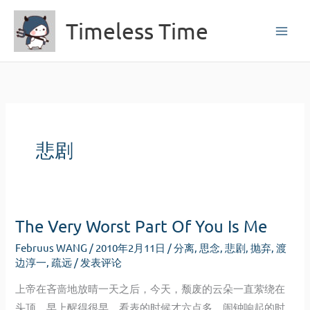
跳
Timeless Time
至
内
容
悲剧
The Very Worst Part Of You Is Me
Februus WANG
/
2010年2月11日
/
分离
,
思念
,
悲剧
,
抛弃
,
渡
边淳一
,
疏远
/
发表评论
上帝在吝啬地放晴一天之后，今天，颓废的云朵一直萦绕在
头顶。早上醒得很早，看表的时候才六点多，闹钟响起的时