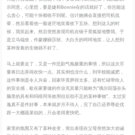
示同意。心里想，要是婕和
Bonnie
在的话就好了，你岂能这
么贪心，可能十块都收不到呢。估计她俩会直接把司机侃
晕，然后看着他一脸迷茫地笑着收下五块。想到这儿的时
候，我笑起来。然后突然发现司机在镜子里狐疑地瞥我。于
是立马端坐，作蒙娜丽莎状。大白天的呵呵地笑，让人想到
某种发春的生物就不好了。
马上就要走了，又是一件悲剧气氛极重的事情，所以这次尽
量将日志弄得欢快一点。其实倒也没什么，到学校能减肥，
这件事倒是令人兴奋，回家毕竟胖得太多。还有忙碌带给人
的安全感，歇在家要做的作业充其量只能称为“偶尔回荡在头
脑里的具有和吗啡同等效用但后劲不足的某种事物”。太过安
逸真不是件好事，本来就岁月不待人，完了自己还养尊处优
跟一大棚蔬菜似的，只会老得更快吧。
家里的氛围又有了某种改变，突出表现在父母突然加大劝诫