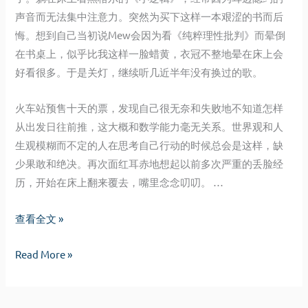
去
声音而无法集中注意力。突然为买下这样一本艰涩的书而后
的
悔。想到自己当初说
Mew
会因为看《纯粹理性批判》而晕倒
在书桌上，似乎比我这样一脸蜡黄，衣冠不整地晕在床上会
好看很多。于是关灯，继续听几近半年没有换过的歌。
火车站预售十天的票，发现自己很无奈和失败地不知道怎样
从出发日往前推，这大概和数学能力毫无关系。世界观和人
生观模糊而不定的人在思考自己行动的时候总会是这样，缺
少果敢和绝决。再次面红耳赤地想起以前多次严重的丢脸经
历，开始在床上翻来覆去，嘴里念念叨叨。 …
唯
查看全文 »
心？
唯
Read More »
违
心？
心？
违