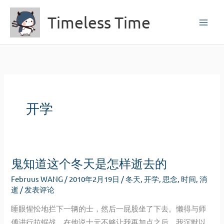
跳
Timeless Time
至
内
容
开学
鬼知道这个冬天是怎样逝去的
Februus WANG
/
2010年2月19日
/
冬天
,
开学
,
思念
,
时间
,
消
逝
/
发表评论
睡眼惺忪地拦下一辆的士，然后一屁股坐了下去。懒得与师
傅进行拉锯战，在他说十元不够让我再加点之后，我沉默以