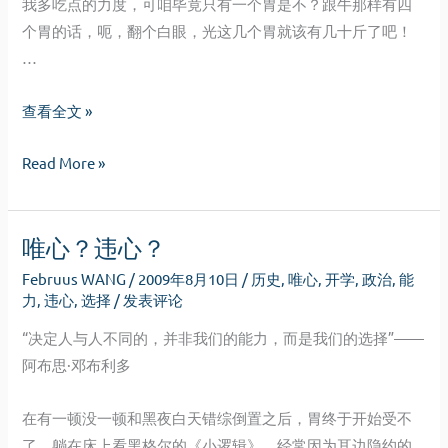
我多吃点的力度，可咱毕竟只有一个胃是不？跟牛那样有四
个胃的话，呃，翻个白眼，光这几个胃就该有几十斤了吧！
…
鬼
查看全文 »
知
鬼
Read More »
道
知
这
道
个
唯心？违心？
这
冬
个
天
Februus WANG
/
2009年8月10日
/
历史
,
唯心
,
开学
,
政治
,
能
冬
是
力
,
违心
,
选择
/
发表评论
天
怎
“决定人与人不同的，并非我们的能力，而是我们的选择”
——
是
样
阿布思·邓布利多
怎
逝
样
去
在有一顿没一顿和黑夜白天错综倒置之后，胃终于开始受不
逝
的
了。躺在床上看黑格尔的《小逻辑》，经常因为耳边隐约的