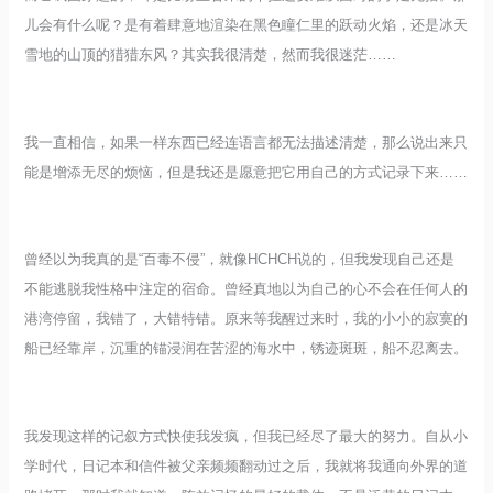
儿会有什么呢？是有着肆意地渲染在黑色瞳仁里的跃动火焰，还是冰天
雪地的山顶的猎猎东风？其实我很清楚，然而我很迷茫……
我一直相信，如果一样东西已经连语言都无法描述清楚，那么说出来只
能是增添无尽的烦恼，但是我还是愿意把它用自己的方式记录下来……
曾经以为我真的是“百毒不侵”，就像HCHCH说的，但我发现自己还是
不能逃脱我性格中注定的宿命。曾经真地以为自己的心不会在任何人的
港湾停留，我错了，大错特错。原来等我醒过来时，我的小小的寂寞的
船已经靠岸，沉重的锚浸润在苦涩的海水中，锈迹斑斑，船不忍离去。
我发现这样的记叙方式快使我发疯，但我已经尽了最大的努力。自从小
学时代，日记本和信件被父亲频频翻动过之后，我就将我通向外界的道