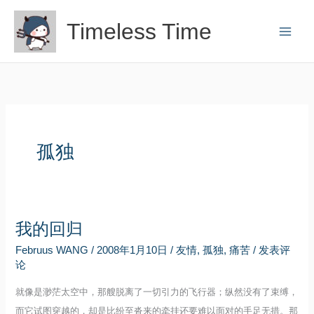
跳
Timeless Time
至
内
容
孤独
我的回归
Februus WANG
/
2008年1月10日
/
友情
,
孤独
,
痛苦
/
发表评
论
就像是渺茫太空中，那艘脱离了一切引力的飞行器；纵然没有了束缚，
而它试图穿越的，却是比纷至沓来的牵挂还要难以面对的手足无措。那