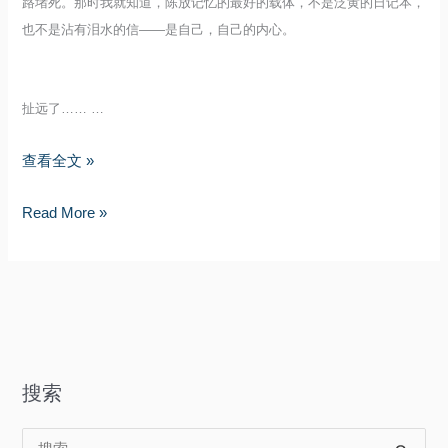
路堵死。那时我就知道，陈放记忆的最好的载体，不是泛黄的日记本，
也不是沾有泪水的信——是自己，自己的内心。
扯远了…… …
我
查看全文 »
的
我
Read More »
回
的
归
回
归
搜索
搜