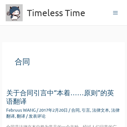
跳
Timeless Time
至
内
容
合同
关于合同引言中“本着……原则”的英
语翻译
Februus WANG
/
2017年2月20日
/
合同
,
引言
,
法律文本
,
法律
翻译
,
翻译
/
发表评论
合同是法律文本中极为常见的一个文种。经过人们日常的广