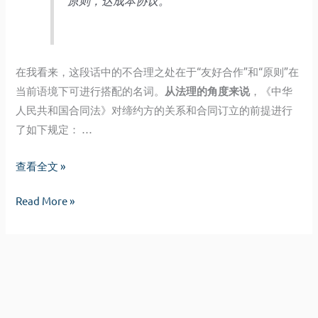
原则，达成本协议。
在我看来，这段话中的不合理之处在于“友好合作”和“原则”在
当前语境下可进行搭配的名词。
从法理的角度来说
，《中华
人民共和国合同法》对缔约方的关系和合同订立的前提进行
了如下规定： …
关
查看全文 »
于
关
Read More »
合
于
同
合
引
同
言
引
中
言
“本
中