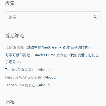
着……
搜索
“本
原
着……
则”
搜
原
的
索
则”
英
：
的
语
近期评论
英
翻
语
译
瓜瓜
发表在《
法语中的“mettre en + 名词”轻动词结构
》
翻
可不可以不勇敢 – Timeless Time
发表在《
我们的爱，它们去
译
了哪里？
》
Tsetien Chü
发表在《
About
》
Februus WANG
发表在《
About
》
Tsetien Chü
发表在《
About
》
归档