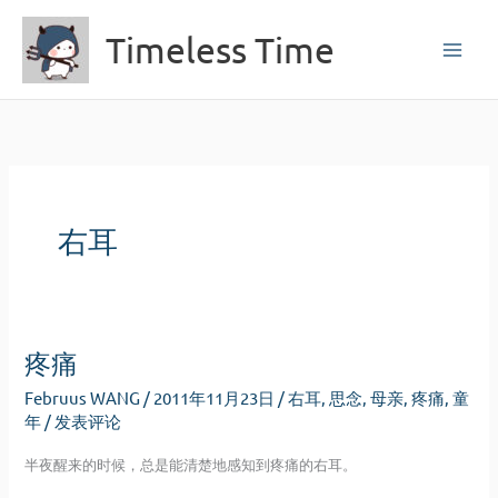
跳
Timeless Time
至
内
容
右耳
疼痛
Februus WANG
/
2011年11月23日
/
右耳
,
思念
,
母亲
,
疼痛
,
童
年
/
发表评论
半夜醒来的时候，总是能清楚地感知到疼痛的右耳。