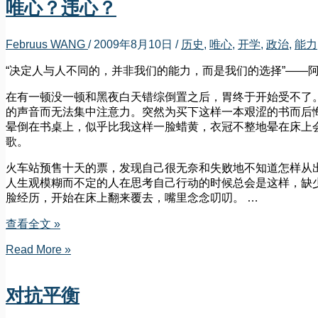
唯心？违心？
Februus WANG
/
2009年8月10日
/
历史
,
唯心
,
开学
,
政治
,
能力
“决定人与人不同的，并非我们的能力，而是我们的选择”
——阿
在有一顿没一顿和黑夜白天错综倒置之后，胃终于开始受不了
的声音而无法集中注意力。突然为买下这样一本艰涩的书而后
晕倒在书桌上，似乎比我这样一脸蜡黄，衣冠不整地晕在床上
歌。
火车站预售十天的票，发现自己很无奈和失败地不知道怎样从
人生观模糊而不定的人在思考自己行动的时候总会是这样，缺
脸经历，开始在床上翻来覆去，嘴里念念叨叨。 …
唯
查看全文 »
心？
唯
Read More »
违
心？
心？
违
对抗平衡
心？