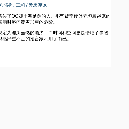
衡
,
混乱
,
真相
/
发表评论
格买了QQ却手舞足蹈的人。那些被坚硬外壳包裹起来的
雪崩时疼痛覆盖加重的危险。
规定为理所当然的顺序，而时间和空间更是倍增了事物
识感严重不足的预言家利用了而已。 …