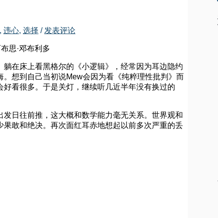
,
违心
,
选择
/
发表评论
布思·邓布利多
。躺在床上看黑格尔的《小逻辑》，经常因为耳边隐约
悔。想到自己当初说
Mew
会因为看《纯粹理性批判》而
会好看很多。于是关灯，继续听几近半年没有换过的
出发日往前推，这大概和数学能力毫无关系。世界观和
少果敢和绝决。再次面红耳赤地想起以前多次严重的丢