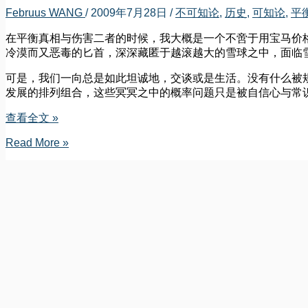
Februus WANG
/
2009年7月28日
/
不可知论
,
历史
,
可知论
,
平
在平衡真相与伤害二者的时候，我大概是一个不啻于用宝马价
冷漠而又恶毒的匕首，深深藏匿于越滚越大的雪球之中，面临
可是，我们一向总是如此坦诚地，交谈或是生活。没有什么被
发展的排列组合，这些冥冥之中的概率问题只是被自信心与常
对
查看全文 »
抗
对
Read More »
平
抗
衡
平
衡