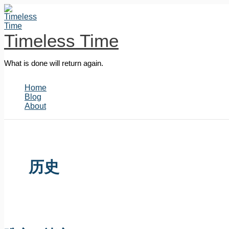
跳
至
内
Timeless Time
容
What is done will return again.
Home
Blog
About
历史