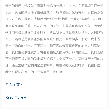
最初的时候，学校就在离家几步远的一座小山坡上。在那儿读了四年半
以后，莫名的原因使它被改建成了一所养老院。然后每天，行程突然增
加了好几倍，我要去大概
公里外的学校上课，一天来回两趟，因为要
2
回家吃午饭的关系。而花在路上的时间，却呈几何倍数增长着，因为和
伙伴们在路上耽搁了太多时间，所以我不大愿意每天这样赶。大概路程
长了，沿途总是会有很多的东西吸引目光，牵绊脚步。那对于我来说，
是一个致命的打击。直至现在，我不喜欢去离家很远的地方。那意味
着，我的生命的注意力，将要面临极大的耗损。那时的路上，我们会摘
下一把青亮得晃眼的尚未成熟的稻谷，会摘下一片片荷叶逗弄上面的水
珠，还会去捞清澈的沟渠里的蝌蚪。现在稍微大点的时候，我在怀疑，
我将来耗损在路上的，究竟会是一些什么。 …
千
查看全文 »
山
千
Read More »
万
山
水