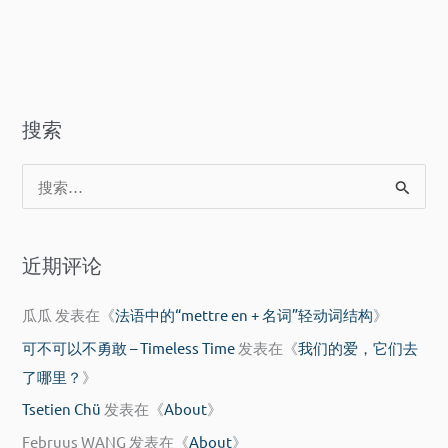
万
的
水
远
的
方
远
方
搜索
搜
索
：
近期评论
瓜瓜
发表在《
法语中的“mettre en + 名词”轻动词结构
》
可不可以不勇敢 – Timeless Time
发表在《
我们的爱，它们去
了哪里？
》
Tsetien Chü
发表在《
About
》
Februus WANG
发表在《
About
》