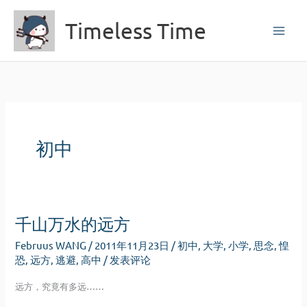
跳
Timeless Time
至
内
容
初中
千山万水的远方
Februus WANG
/
2011年11月23日
/
初中
,
大学
,
小学
,
思念
,
惶
恐
,
远方
,
逃避
,
高中
/
发表评论
远方，究竟有多远……