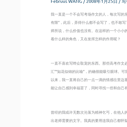
Februus WANG
/
2008年1月25日
/
写
我一直是一个不会写考场作文的人，每次写的
有限”，此后，弄得什么都不会写了，也不敢
师所说，什么价值也没有。在这样的一个小小
着什么样的角色，又在发挥怎样的作用呢？
一直不喜欢写哗众取宠的东西。那些高考作文必
汇”“如花似锦的比喻”，的确很能吸引眼球。
以来，我一直将自己的一点一滴的情感往里边
能让自己感到幸福罢了，同时寻找一些和自己
曾经的我或许无数次沦落为精神乞丐，在他人
出老师需要的文字。我真的要用连我自己都怀疑