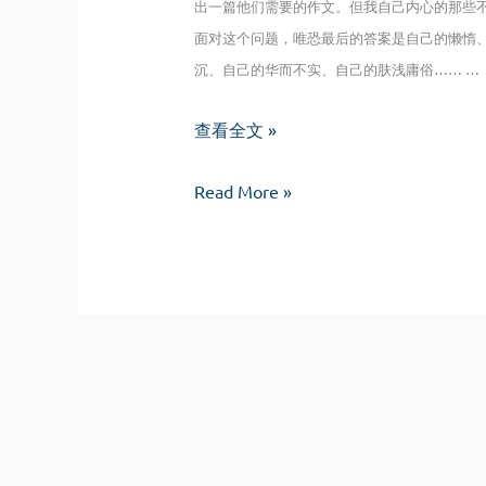
出一篇他们需要的作文。但我自己内心的那些
面对这个问题，唯恐最后的答案是自己的懒惰
沉、自己的华而不实、自己的肤浅庸俗…… …
文
查看全文 »
字
文
断
Read More »
字
想
断
想