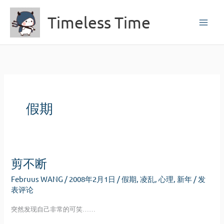
跳
Timeless Time
至
内
容
假期
剪不断
Februus WANG
/
2008年2月1日
/
假期
,
凌乱
,
心理
,
新年
/
发
表评论
突然发现自己非常的可笑……