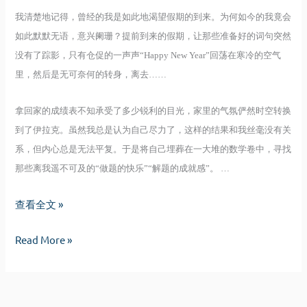
我清楚地记得，曾经的我是如此地渴望假期的到来。为何如今的我竟会
如此默默无语，意兴阑珊？提前到来的假期，让那些准备好的词句突然
没有了踪影，只有仓促的一声声“Happy New Year”回荡在寒冷的空气
里，然后是无可奈何的转身，离去……
拿回家的成绩表不知承受了多少锐利的目光，家里的气氛俨然时空转换
到了伊拉克。虽然我总是认为自己尽力了，这样的结果和我丝毫没有关
系，但内心总是无法平复。于是将自己埋葬在一大堆的数学卷中，寻找
那些离我遥不可及的“做题的快乐”“解题的成就感”。 …
剪
查看全文 »
不
剪
Read More »
断
不
断