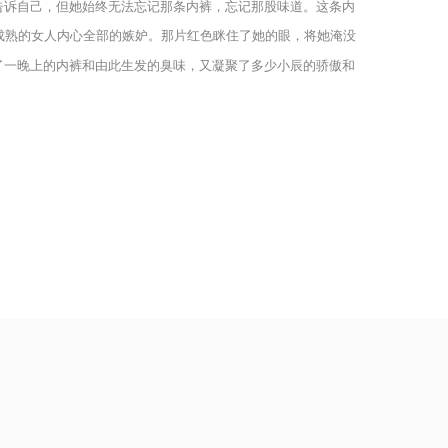
告诉自己，但她始终无法忘记那条内裤，忘记那股味道。这条内
成熟的女人内心全部的嫉妒。那片红色眯住了她的眼，将她淹没
了一晚上的内裤和由此生发的臭味，又凝聚了多少小辰的骄傲和