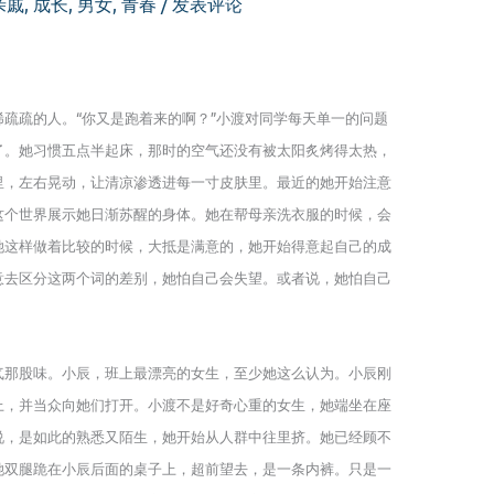
亲戚
,
成长
,
男女
,
青春
/
发表评论
疏疏的人。“你又是跑着来的啊？”小渡对同学每天单一的问题
了。她习惯五点半起床，那时的空气还没有被太阳炙烤得太热，
里，左右晃动，让清凉渗透进每一寸皮肤里。最近的她开始注意
这个世界展示她日渐苏醒的身体。她在帮母亲洗衣服的时候，会
她这样做着比较的时候，大抵是满意的，她开始得意起自己的成
意去区分这两个词的差别，她怕自己会失望。或者说，她怕自己
气那股味。小辰，班上最漂亮的女生，至少她这么认为。小辰刚
上，并当众向她们打开。小渡不是好奇心重的女生，她端坐在座
说，是如此的熟悉又陌生，她开始从人群中往里挤。她已经顾不
她双腿跪在小辰后面的桌子上，超前望去，是一条内裤。只是一