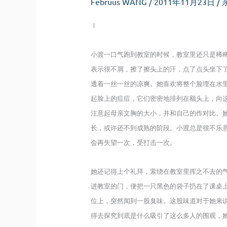
Februus WANG
/
2011年11月23日
/
Ⅰ
小渡一口气跑到教室的时候，教室里还只是稀稀
表示很不屑，擦了擦头上的汗，点了点头坐下
透着一丝一丝的凉爽。她喜欢将整个脸埋在水
起脸上的痘痘，它们密密地排列在额头上，向
注意起母亲文胸的大小，并和自己的作对比。
长，或许还不到成熟的阶段。小渡总是很不乐
会再失望一次，受打击一次。
她还记得上个礼拜，萦绕在教室里挥之不去的
进教室的门，便把一只黑色的袋子扔在了课桌
位上，突然闻到一股臭味。这股味道对于她来
得去探究到底是什么吸引了这么多人的围观，