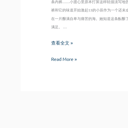
条内裤……小渡心里原本打算这样轻描淡写地
裤和它的味道开始激起
的小辰作为一个还未
13
在一片酿满自卑与痛苦的海。她知道这条酝酿
满足。 …
失
查看全文 »
眠
失
的
Read More »
眠
躯
的
体
躯
体