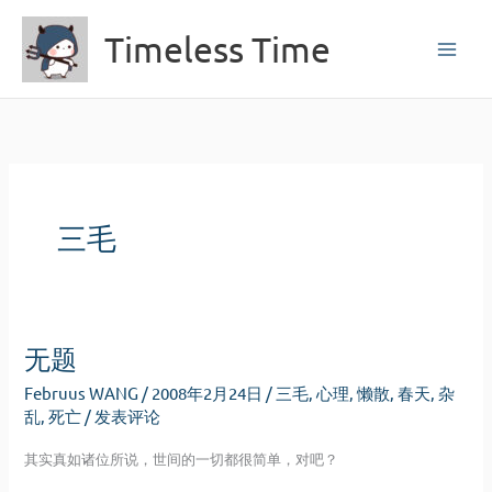
跳
Timeless Time
至
内
容
三毛
无题
Februus WANG
/
2008年2月24日
/
三毛
,
心理
,
懒散
,
春天
,
杂
乱
,
死亡
/
发表评论
其实真如诸位所说，世间的一切都很简单，对吧？