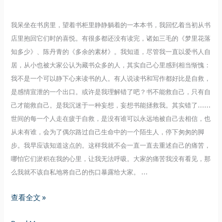
我呆坐在书房里，望着书柜里静静躺着的一本本书，我回忆着当初从书
店里抱回它们时的喜悦。有很多都还没有读完，诸如三毛的《梦里花落
知多少》、陈丹青的《多余的素材》。我知道，尽管我一直以爱书人自
居，从小也被大家公认为藏书众多的人，其实自己心里感到相当惭愧：
我不是一个可以静下心来读书的人。有人说读书和写作都好比是自救，
是感情宣泄的一个出口。或许是我理解错了吧？书不能救自己，只有自
己才能救自己。是我沉迷于一种妄想，妄想书能拯救我。其实错了……
世间的每一个人走在疲于自救，是没有谁可以永远地被自己去相信，也
从未有谁，会为了偶尔路过自己生命中的一个陌生人，停下匆匆的脚
步。我早应该知道这点的。这样我就不会一直一直去重述自己的痛苦，
哪怕它们淤积在我的心里，让我无法呼吸。大家的痛苦我没有看见，那
么我就不该自私地将自己的伤口暴露给大家。 …
无
查看全文 »
题