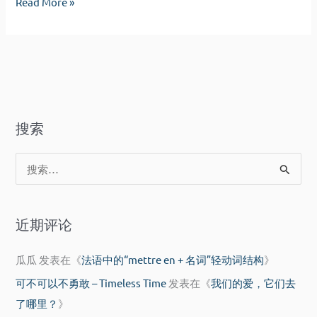
无
Read More »
题
搜索
搜
索
：
近期评论
瓜瓜
发表在《
法语中的“mettre en + 名词”轻动词结构
》
可不可以不勇敢 – Timeless Time
发表在《
我们的爱，它们去
了哪里？
》