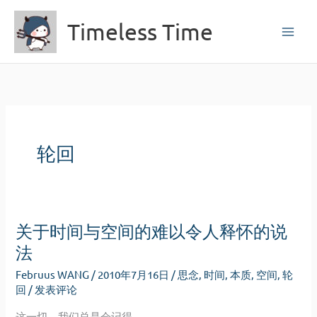
跳
Timeless Time
至
内
容
轮回
关于时间与空间的难以令人释怀的说
法
Februus WANG
/
2010年7月16日
/
思念
,
时间
,
本质
,
空间
,
轮
回
/
发表评论
这一切，我们总是会记得……