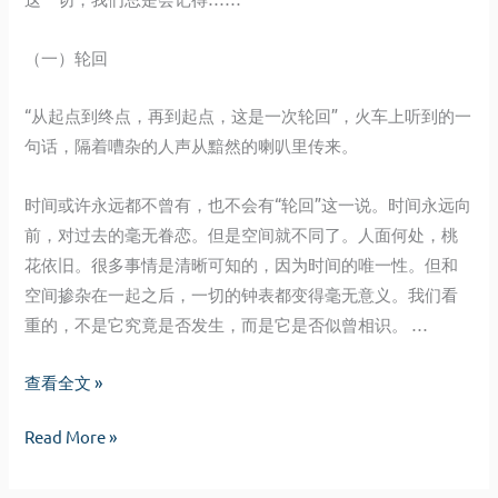
（一）轮回
“从起点到终点，再到起点，这是一次轮回”，火车上听到的一
句话，隔着嘈杂的人声从黯然的喇叭里传来。
时间或许永远都不曾有，也不会有“轮回”这一说。时间永远向
前，对过去的毫无眷恋。但是空间就不同了。人面何处，桃
花依旧。很多事情是清晰可知的，因为时间的唯一性。但和
空间掺杂在一起之后，一切的钟表都变得毫无意义。我们看
重的，不是它究竟是否发生，而是它是否似曾相识。 …
关
查看全文 »
于
关
Read More »
时
于
间
时