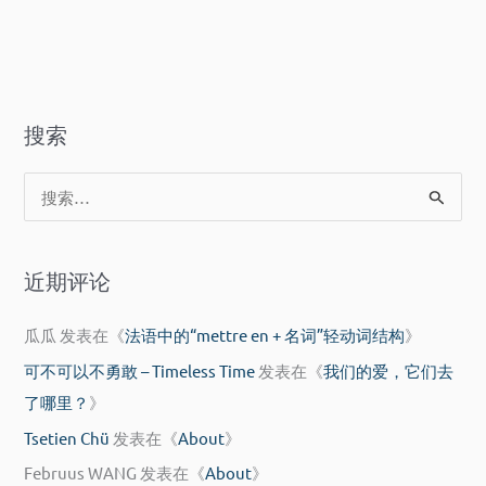
与
间
空
与
间
空
的
间
难
搜索
的
以
难
令
搜
以
人
索
令
释
：
人
怀
近期评论
释
的
怀
说
瓜瓜
发表在《
法语中的“mettre en + 名词”轻动词结构
》
的
法
可不可以不勇敢 – Timeless Time
发表在《
我们的爱，它们去
说
了哪里？
》
法
Tsetien Chü
发表在《
About
》
Februus WANG
发表在《
About
》