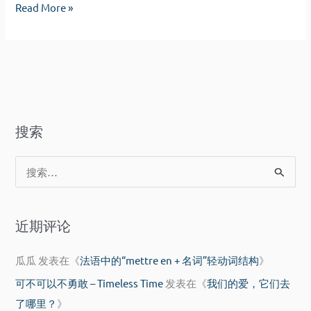
China
Read More »
New
Announces
Measures
New
to
Measures
Crack
to
Down
Crack
Upon
Down
Trademark
搜索
Upon
Squatting
Trademark
搜
Squatting
索
：
近期评论
瓜瓜
发表在《
法语中的“mettre en + 名词”轻动词结构
》
可不可以不勇敢 – Timeless Time
发表在《
我们的爱，它们去
了哪里？
》