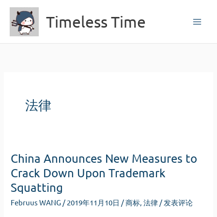
跳
Timeless Time
至
内
容
法律
China Announces New Measures to
Crack Down Upon Trademark
Squatting
Februus WANG
/
2019年11月10日
/
商标
,
法律
/
发表评论