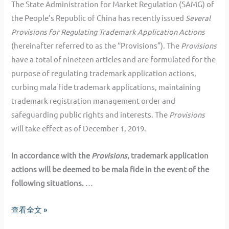
The State Administration for Market Regulation (SAMG) of
the People’s Republic of China has recently issued
Several
Provisions for Regulating Trademark Application Actions
(hereinafter referred to as the “Provisions”). The
Provisions
have a total of nineteen articles and are formulated for the
purpose of regulating trademark application actions,
curbing mala fide trademark applications, maintaining
trademark registration management order and
safeguarding public rights and interests. The
Provisions
will take effect as of December 1, 2019.
In accordance with the
Provisions
, trademark application
actions will be deemed to be mala fide in the event of the
following situations.
…
China
查看全文 »
Announces