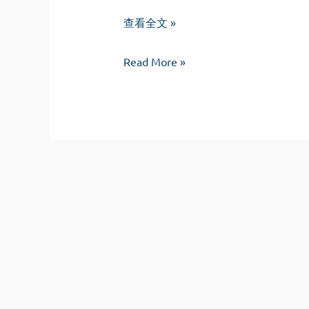
穷
查看全文 »
光
穷
蛋，
Read More »
光
丑
蛋，
八
丑
怪
八
与
怪
性
与
无
性
能
无
能