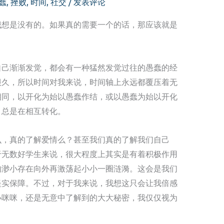
蠢
,
挫败
,
时间
,
社交
/
发表评论
我想是没有的。如果真的需要一个的话，那应该就是
自己渐渐发觉，都会有一种猛然发觉过往的愚蠢的经
很久，所以时间对我来说，时间轴上永远都覆压着无
相同，以开化为始以愚蠢作结，或以愚蠢为始以开化
，总是在相互转化。
么，真的了解爱情么？甚至我们真的了解我们自己
于无数好学生来说，很大程度上其实是有着积极作用
的渺小存在向外再激荡起小小一圈涟漪。这会是我们
坚实保障。不过，对于我来说，我想这只会让我倍感
小咪咪，还是无意中了解到的大大秘密，我仅仅视为