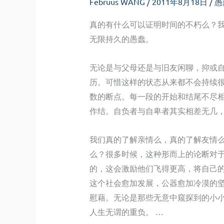
Februus WANG
/
2011年8月18日
/
愚
真的有什么可以证明时间的不朽么？
无限持久的愚蠢。
无论是与父母还是与旧友闲聊，抑或
历。可惜这样的状态从来都不会持续
数的断点。每一段的开始和结尾不尽
作结。自负者与自卑者其实相差无几
我们真的了解亲情么，真的了解友情
么？很多时候，这种形而上的论断对
的，这会激励他们飞得更高，将自己
这个社会愈加发展，公器愈加冷漠的
慰藉。无论是那些无意中窥探到的小
人生无谓的重负。 …